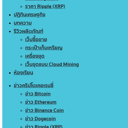
ราคา Ripple (XRP)
ปฏิทินเศรษฐกิจ
บทความ
รีวิวผลิตภัณฑ์
เว็บซื้อขาย
กระเป๋าเก็บเหรียญ
เครื่องขุด
เว็บขุดแบบ Cloud Mining
ห้องเรียน
ข่าวคริปโตเคอเรนซี่
ข่าว Bitcoin
ข่าว Ethereum
ข่าว Binance Coin
ข่าว Dogecoin
ข่าว Ripple (XRP)