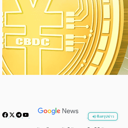
ฟังสรุปข่าว
พร้อมเล่น