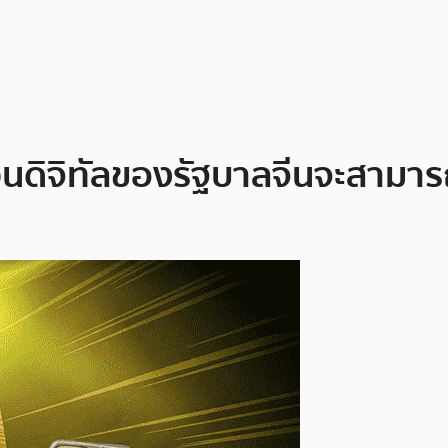
ิจิทัลของรัฐบาลจีนจะสามารถใ