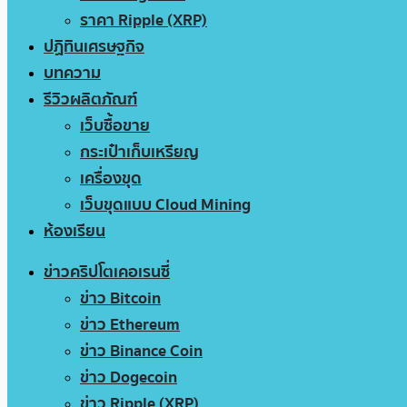
ราคา Ripple (XRP)
ปฏิทินเศรษฐกิจ
บทความ
รีวิวผลิตภัณฑ์
เว็บซื้อขาย
กระเป๋าเก็บเหรียญ
เครื่องขุด
เว็บขุดแบบ Cloud Mining
ห้องเรียน
ข่าวคริปโตเคอเรนซี่
ข่าว Bitcoin
ข่าว Ethereum
ข่าว Binance Coin
ข่าว Dogecoin
ข่าว Ripple (XRP)