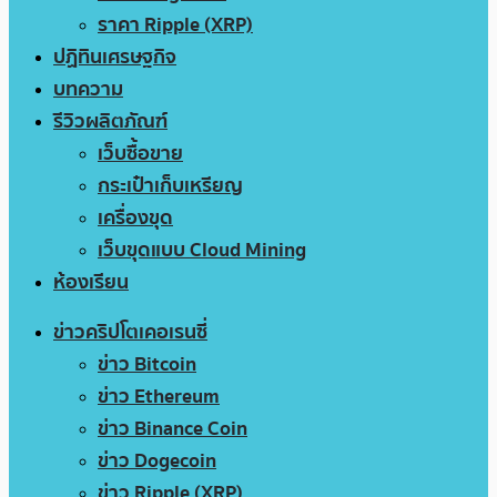
ราคา Ripple (XRP)
ปฏิทินเศรษฐกิจ
บทความ
รีวิวผลิตภัณฑ์
เว็บซื้อขาย
กระเป๋าเก็บเหรียญ
เครื่องขุด
เว็บขุดแบบ Cloud Mining
ห้องเรียน
ข่าวคริปโตเคอเรนซี่
ข่าว Bitcoin
ข่าว Ethereum
ข่าว Binance Coin
ข่าว Dogecoin
ข่าว Ripple (XRP)