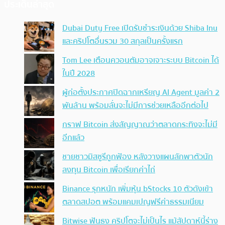
ประเด็นล่าสุด
Dubai Duty Free เปิดรับชำระเงินด้วย Shiba Inu
และคริปโตอื่นรวม 30 สกุลเป็นครั้งแรก
Tom Lee เตือนควอนตัมอาจเจาะระบบ Bitcoin ได้
ในปี 2028
ผู้ก่อตั้งประกาศปิดฉากเหรียญ AI Agent มูลค่า 2
พันล้าน พร้อมลั่นจะไม่มีการช่วยเหลืออีกต่อไป
กราฟ Bitcoin ส่งสัญญาณว่าตลาดกระทิงจะไม่มี
อีกแล้ว
ชายชาวมิสซูรีถูกฟ้อง หลังวางแผนลักพาตัวนัก
ลงทุน Bitcoin เพื่อเรียกค่าไถ่
Binance รุกหนัก เพิ่มหุ้น bStocks 10 ตัวดังเข้า
ตลาดสปอต พร้อมแคมเปญฟรีค่าธรรมเนียม
Bitwise ฟันธง คริปโตจะไม่เป็นไร แม้สัปดาห์นี้ร่าง