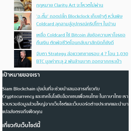
กฎหมาย Clarity Act จะโหวตไม่ผ่าน
‘อ.ตั๊ม’ ถอดปลั้ก Blockclock เก็บเข้าตู้ หวั่นพิษ
Coldcard ลุกลามสู่อุปกรณ์คริปโทฯ ในบ้าน
เหยื่อ Coldcard ใช้ Bitcoin ส่งข้อความหาโจรขอ
คืนเงิน ตัดพ้อชีวิตโอนกลับมาสักนิดก็ยังดี
จับตา Strategy ส่อแววเทขายรอบ 4 ? โอน 1,030
BTC มูลค่าทะลุ 2 พันล้านบาท ออกจากกระเป๋า
เป้าหมายของเรา
Siam Blockchain มุ่งมั่นที่จะช่วยนำเสนอสารเกี่ยวกับ
Cryptocurrency และเทคโนโลยีบล็อกเชนเพื่อคนไทย ในภาษาไทย เรา
รวบรวมข้อมูลส่วนใหญ่จากเว็บไซต์และเว็บบอร์ดต่างประเทศและนำมา
แปลส่งตรงถึงฟีดคุณ
เกี่ยวกับเว็บไซต์นี้