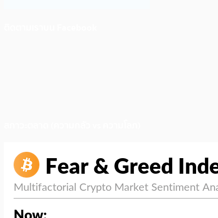
ติดตามเราบน Facebook
สภาวะตลาด (ความกลัว vs ความโลภ)