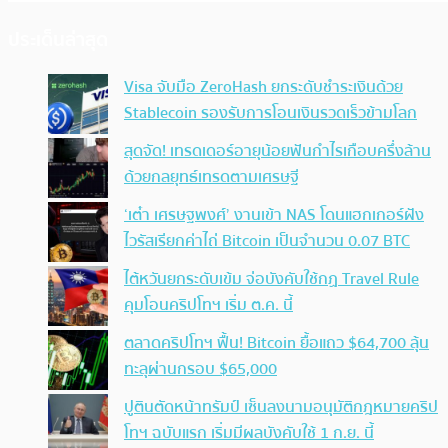
ประเด็นล่าสุด
Visa จับมือ ZeroHash ยกระดับชำระเงินด้วย
Stablecoin รองรับการโอนเงินรวดเร็วข้ามโลก
สุดจัด! เทรดเดอร์อายุน้อยฟันกำไรเกือบครึ่งล้าน
ด้วยกลยุทธ์เทรดตามเศรษฐี
‘เต๋า เศรษฐพงศ์’ งานเข้า NAS โดนแฮกเกอร์ฝัง
ไวรัสเรียกค่าไถ่ Bitcoin เป็นจำนวน 0.07 BTC
ไต้หวันยกระดับเข้ม จ่อบังคับใช้กฏ Travel Rule
คุมโอนคริปโทฯ เริ่ม ต.ค. นี้
ตลาดคริปโทฯ ฟื้น! Bitcoin ยื้อแถว $64,700 ลุ้น
ทะลุผ่านกรอบ $65,000
ปูตินตัดหน้าทรัมป์ เซ็นลงนามอนุมัติกฎหมายคริป
โทฯ ฉบับแรก เริ่มมีผลบังคับใช้ 1 ก.ย. นี้