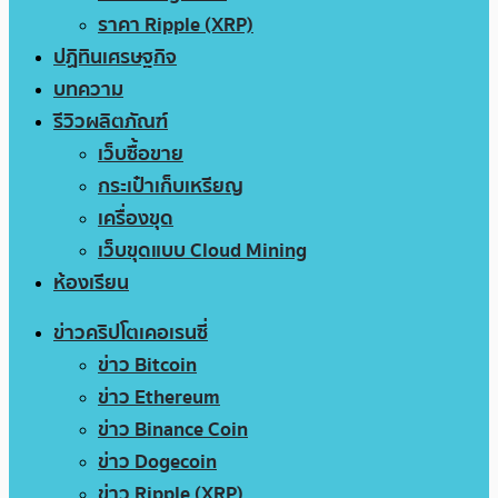
ราคา Ripple (XRP)
ปฏิทินเศรษฐกิจ
บทความ
รีวิวผลิตภัณฑ์
เว็บซื้อขาย
กระเป๋าเก็บเหรียญ
เครื่องขุด
เว็บขุดแบบ Cloud Mining
ห้องเรียน
ข่าวคริปโตเคอเรนซี่
ข่าว Bitcoin
ข่าว Ethereum
ข่าว Binance Coin
ข่าว Dogecoin
ข่าว Ripple (XRP)