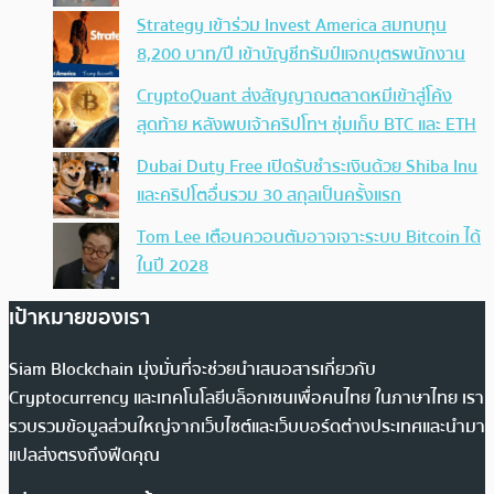
Strategy เข้าร่วม Invest America สมทบทุน
8,200 บาท/ปี เข้าบัญชีทรัมป์แจกบุตรพนักงาน
CryptoQuant ส่งสัญญาณตลาดหมีเข้าสู่โค้ง
สุดท้าย หลังพบเจ้าคริปโทฯ ซุ่มเก็บ BTC และ ETH
Dubai Duty Free เปิดรับชำระเงินด้วย Shiba Inu
และคริปโตอื่นรวม 30 สกุลเป็นครั้งแรก
Tom Lee เตือนควอนตัมอาจเจาะระบบ Bitcoin ได้
ในปี 2028
เป้าหมายของเรา
Siam Blockchain มุ่งมั่นที่จะช่วยนำเสนอสารเกี่ยวกับ
Cryptocurrency และเทคโนโลยีบล็อกเชนเพื่อคนไทย ในภาษาไทย เรา
รวบรวมข้อมูลส่วนใหญ่จากเว็บไซต์และเว็บบอร์ดต่างประเทศและนำมา
แปลส่งตรงถึงฟีดคุณ