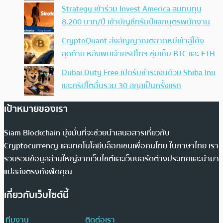
Strategy เข้าร่วม Invest America สมทบทุน
8,200 บาท/ปี เข้าบัญชีทรัมป์แจกบุตรพนักงาน
CryptoQuant ส่งสัญญาณตลาดหมีเข้าสู่โค้ง
สุดท้าย หลังพบเจ้าคริปโทฯ ซุ่มเก็บ BTC และ ETH
Dubai Duty Free เปิดรับชำระเงินด้วย Shiba Inu
และคริปโตอื่นรวม 30 สกุลเป็นครั้งแรก
เป้าหมายของเรา
Siam Blockchain มุ่งมั่นที่จะช่วยนำเสนอสารเกี่ยวกับ
Cryptocurrency และเทคโนโลยีบล็อกเชนเพื่อคนไทย ในภาษาไทย เรา
รวบรวมข้อมูลส่วนใหญ่จากเว็บไซต์และเว็บบอร์ดต่างประเทศและนำมา
แปลส่งตรงถึงฟีดคุณ
เกี่ยวกับเว็บไซต์นี้
ทีมงาน
ติดต่อเรา