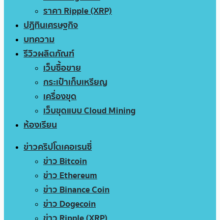
ราคา Ripple (XRP)
ปฏิทินเศรษฐกิจ
บทความ
รีวิวผลิตภัณฑ์
เว็บซื้อขาย
กระเป๋าเก็บเหรียญ
เครื่องขุด
เว็บขุดแบบ Cloud Mining
ห้องเรียน
ข่าวคริปโตเคอเรนซี่
ข่าว Bitcoin
ข่าว Ethereum
ข่าว Binance Coin
ข่าว Dogecoin
ข่าว Ripple (XRP)