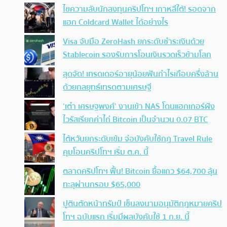
ไขความลับนักลงทุนคริปโทฯ เกาหลีใต้! รอดจาก
แฮก Coldcard Wallet ได้อย่างไร
Visa จับมือ ZeroHash ยกระดับชำระเงินด้วย
Stablecoin รองรับการโอนเงินรวดเร็วข้ามโลก
สุดจัด! เทรดเดอร์อายุน้อยฟันกำไรเกือบครึ่งล้าน
ด้วยกลยุทธ์เทรดตามเศรษฐี
‘เต๋า เศรษฐพงศ์’ งานเข้า NAS โดนแฮกเกอร์ฝัง
ไวรัสเรียกค่าไถ่ Bitcoin เป็นจำนวน 0.07 BTC
ไต้หวันยกระดับเข้ม จ่อบังคับใช้กฏ Travel Rule
คุมโอนคริปโทฯ เริ่ม ต.ค. นี้
ตลาดคริปโทฯ ฟื้น! Bitcoin ยื้อแถว $64,700 ลุ้น
ทะลุผ่านกรอบ $65,000
ปูตินตัดหน้าทรัมป์ เซ็นลงนามอนุมัติกฎหมายคริป
โทฯ ฉบับแรก เริ่มมีผลบังคับใช้ 1 ก.ย. นี้