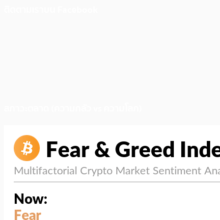
ติดตามเราบน Facebook
สภาวะตลาด (ความกลัว vs ความโลภ)