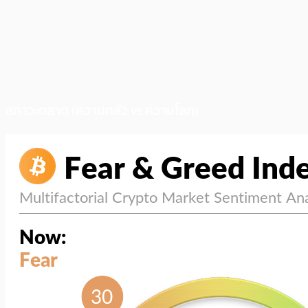
สภาวะตลาด (ความกลัว vs ความโลภ)