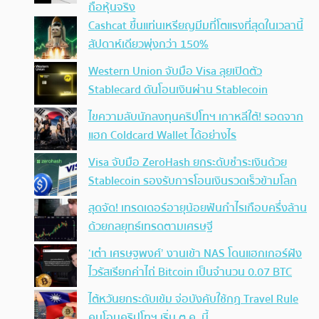
ถือหุ้นจริง
Cashcat ขึ้นแท่นเหรียญมีมที่โตแรงที่สุดในเวลานี้
สัปดาห์เดียวพุ่งกว่า 150%
Western Union จับมือ Visa ลุยเปิดตัว
Stablecard ดันโอนเงินผ่าน Stablecoin
ไขความลับนักลงทุนคริปโทฯ เกาหลีใต้! รอดจาก
แฮก Coldcard Wallet ได้อย่างไร
Visa จับมือ ZeroHash ยกระดับชำระเงินด้วย
Stablecoin รองรับการโอนเงินรวดเร็วข้ามโลก
สุดจัด! เทรดเดอร์อายุน้อยฟันกำไรเกือบครึ่งล้าน
ด้วยกลยุทธ์เทรดตามเศรษฐี
‘เต๋า เศรษฐพงศ์’ งานเข้า NAS โดนแฮกเกอร์ฝัง
ไวรัสเรียกค่าไถ่ Bitcoin เป็นจำนวน 0.07 BTC
ไต้หวันยกระดับเข้ม จ่อบังคับใช้กฏ Travel Rule
คุมโอนคริปโทฯ เริ่ม ต.ค. นี้