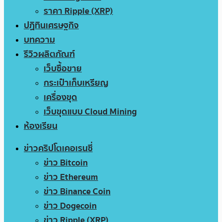
ราคา Ripple (XRP)
ปฏิทินเศรษฐกิจ
บทความ
รีวิวผลิตภัณฑ์
เว็บซื้อขาย
กระเป๋าเก็บเหรียญ
เครื่องขุด
เว็บขุดแบบ Cloud Mining
ห้องเรียน
ข่าวคริปโตเคอเรนซี่
ข่าว Bitcoin
ข่าว Ethereum
ข่าว Binance Coin
ข่าว Dogecoin
ข่าว Ripple (XRP)