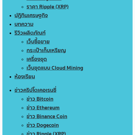
ราคา Ripple (XRP)
ปฏิทินเศรษฐกิจ
บทความ
รีวิวผลิตภัณฑ์
เว็บซื้อขาย
กระเป๋าเก็บเหรียญ
เครื่องขุด
เว็บขุดแบบ Cloud Mining
ห้องเรียน
ข่าวคริปโตเคอเรนซี่
ข่าว Bitcoin
ข่าว Ethereum
ข่าว Binance Coin
ข่าว Dogecoin
ข่าว Ripple (XRP)