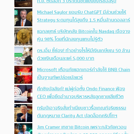
ก.ย. ติดล็อก 3 ประเด็นขัดแย้งยังไร้ข้อสรุป
Michael Saylor ยอมรับ ChatGPT มีส่วนช่วยให้
Strategy ระดมทุนได้สูงถึง 1.5 หมื่นล้านดอลลาร์
แฉกลยุทธ์ บริษัทคลัง Bitcoinใน Nasdaq เจือจาง
หุ้น 98% โดยที่นักลงทุนแทบไม่รู้ตัว
ดร.เอ็ม ชี้ช่อง! ทำอย่างไรให้มีเงินเกษียณ 50 ล้าน
ด้วยเงินเดือนละแค่ 5,000 บาท
Microsoft เตือนภัยแฮกเกอร์กำลังใช้ BNB Chain
เป็นฐานทัพปล่อยมัลแวร์
ศึกชิงบัลลังก์! แม่ผู้ก่อตั้ง Ondo Finance ฟ้อง
CEO เพื่อยึดอำนาจบริหารหลังลูกชายเสียชีวิต
ทรัมป์เอาจริง สั่งทำเนียบขาวรื้อเกณฑ์จริยธรรม
ดันกฎหมาย Clarity Act ปลดล็อกคริปโทฯ
Jim Cramer เทขาย Bitcoin เพราะกลัวภัยควอน