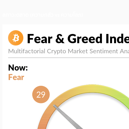
สภาวะตลาด (ความกลัว vs ความโลภ)