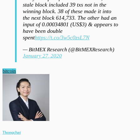
stale block included 39 txs not in the
winning block. 38 of these made it into
the next block 614,733. The other had an
input of 0.00034801 (US$3) & appears to
have been double
spent
https://t.co/3w5c0zsL7N
— BitMEX Research (@BitMEXResearch)
January 27, 2020
bitcoin
Thongchai