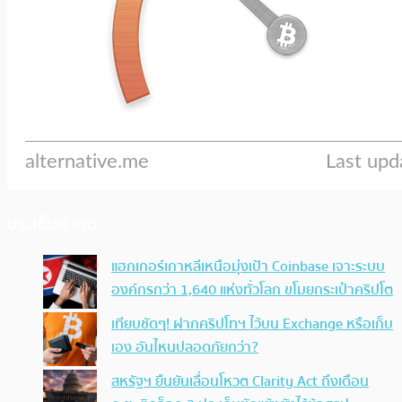
ประเด็นล่าสุด
แฮกเกอร์เกาหลีเหนือมุ่งเป้า Coinbase เจาะระบบ
องค์กรกว่า 1,640 แห่งทั่วโลก ขโมยกระเป๋าคริปโต
เทียบชัดๆ! ฝากคริปโทฯ ไว้บน Exchange หรือเก็บ
เอง อันไหนปลอดภัยกว่า?
สหรัฐฯ ยืนยันเลื่อนโหวต Clarity Act ถึงเดือน