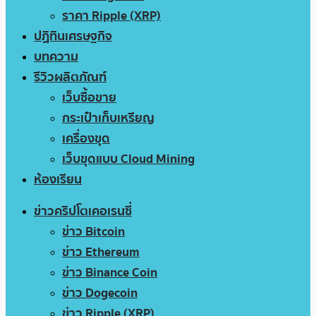
ราคา Ripple (XRP)
ปฏิทินเศรษฐกิจ
บทความ
รีวิวผลิตภัณฑ์
เว็บซื้อขาย
กระเป๋าเก็บเหรียญ
เครื่องขุด
เว็บขุดแบบ Cloud Mining
ห้องเรียน
ข่าวคริปโตเคอเรนซี่
ข่าว Bitcoin
ข่าว Ethereum
ข่าว Binance Coin
ข่าว Dogecoin
ข่าว Ripple (XRP)