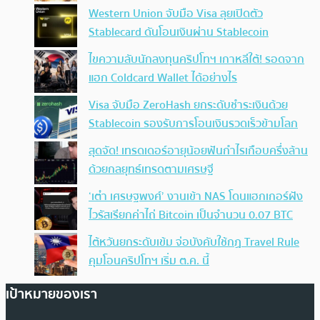
Western Union จับมือ Visa ลุยเปิดตัว
Stablecard ดันโอนเงินผ่าน Stablecoin
ไขความลับนักลงทุนคริปโทฯ เกาหลีใต้! รอดจาก
แฮก Coldcard Wallet ได้อย่างไร
Visa จับมือ ZeroHash ยกระดับชำระเงินด้วย
Stablecoin รองรับการโอนเงินรวดเร็วข้ามโลก
สุดจัด! เทรดเดอร์อายุน้อยฟันกำไรเกือบครึ่งล้าน
ด้วยกลยุทธ์เทรดตามเศรษฐี
‘เต๋า เศรษฐพงศ์’ งานเข้า NAS โดนแฮกเกอร์ฝัง
ไวรัสเรียกค่าไถ่ Bitcoin เป็นจำนวน 0.07 BTC
ไต้หวันยกระดับเข้ม จ่อบังคับใช้กฏ Travel Rule
คุมโอนคริปโทฯ เริ่ม ต.ค. นี้
เป้าหมายของเรา