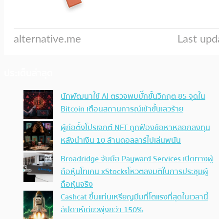
ประเด็นล่าสุด
นักพัฒนาใช้ AI ตรวจพบบั๊กขั้นวิกฤต 85 จุดใน
Bitcoin เตือนสถานการณ์เข้าขั้นเลวร้าย
ผู้ก่อตั้งโปรเจกต์ NFT ถูกฟ้องข้อหาหลอกลงทุน
หลังนำเงิน 10 ล้านดอลลาร์ไปเล่นพนัน
Broadridge จับมือ Payward Services เปิดทางผู้
ถือหุ้นโทเคน xStocksโหวตลงมติในการประชุมผู้
ถือหุ้นจริง
Cashcat ขึ้นแท่นเหรียญมีมที่โตแรงที่สุดในเวลานี้
สัปดาห์เดียวพุ่งกว่า 150%