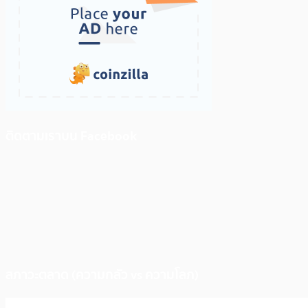
ติดตามเราบน Facebook
สภาวะตลาด (ความกลัว vs ความโลภ)