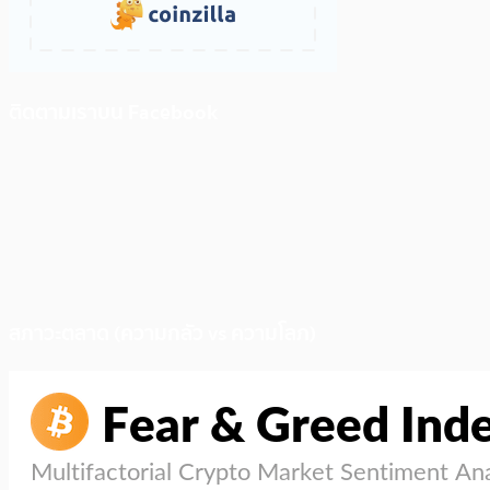
ติดตามเราบน Facebook
สภาวะตลาด (ความกลัว vs ความโลภ)