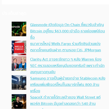
ประเด็นล่าสุด
Glassnode เปิดข้อมูล On-Chain ชี้แนวรับสำคัญ
Bitcoin อยู่โซน $63,000 เจ้ามือ-รายย่อยแห่ช้อน
ซื้อ
ธนาคารใหญ่ Wells Fargo ร่วมศึกชิงส่วนแบ่ง
ตลาดโทเคนเงินฝาก ตามรอย Citi, JPMorgan
Clarity Act อาจชะงักยาว ๆ หลัง Warren ร้อง
SEC ตรวจสอบเหรียญมีมของทรัมป์ เพราะทำนัก
ลงทุนขาดทุนยับ
Samsung อาจเป็นผู้นำแจกจ่าย Stablecoin หลัง
เตรียมเพิ่มฟีเจอร์ใหม่ในสมาร์ทโฟน 800 ล้าน
เครื่อง
SpaceX ทำรายได้ทะลุเป้าของ Wall Street แต่
พอร์ต Bitcoin มีมูลค่าลดลงกว่า 540 ล้าน