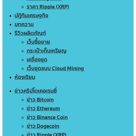
ราคา Ripple (XRP)
ปฏิทินเศรษฐกิจ
บทความ
รีวิวผลิตภัณฑ์
เว็บซื้อขาย
กระเป๋าเก็บเหรียญ
เครื่องขุด
เว็บขุดแบบ Cloud Mining
ห้องเรียน
ข่าวคริปโตเคอเรนซี่
ข่าว Bitcoin
ข่าว Ethereum
ข่าว Binance Coin
ข่าว Dogecoin
ข่าว Ripple (XRP)