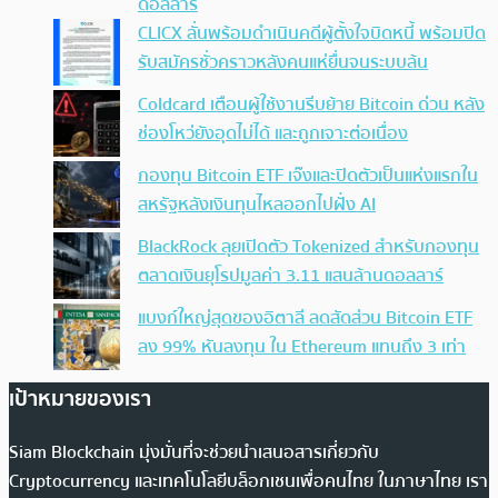
ดอลลาร์
CLICX ลั่นพร้อมดำเนินคดีผู้ตั้งใจบิดหนี้ พร้อมปิด
รับสมัครชั่วคราวหลังคนแห่ยื่นจนระบบล้น
Coldcard เตือนผู้ใช้งานรีบย้าย Bitcoin ด่วน หลัง
ช่องโหว่ยังอุดไม่ได้ และถูกเจาะต่อเนื่อง
กองทุน Bitcoin ETF เจ๊งและปิดตัวเป็นแห่งแรกใน
สหรัฐหลังเงินทุนไหลออกไปฝั่ง AI
BlackRock ลุยเปิดตัว Tokenized สำหรับกองทุน
ตลาดเงินยุโรปมูลค่า 3.11 แสนล้านดอลลาร์
แบงก์ใหญ่สุดของอิตาลี ลดสัดส่วน Bitcoin ETF
ลง 99% หันลงทุน ใน Ethereum แทนถึง 3 เท่า
เป้าหมายของเรา
Siam Blockchain มุ่งมั่นที่จะช่วยนำเสนอสารเกี่ยวกับ
Cryptocurrency และเทคโนโลยีบล็อกเชนเพื่อคนไทย ในภาษาไทย เรา