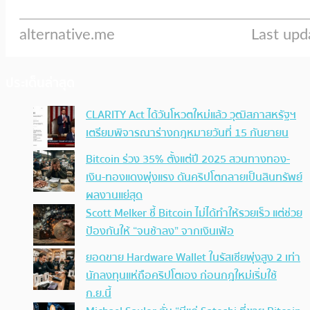
ประเด็นล่าสุด
CLARITY Act ได้วันโหวตใหม่แล้ว วุฒิสภาสหรัฐฯ
เตรียมพิจารณาร่างกฎหมายวันที่ 15 กันยายน
Bitcoin ร่วง 35% ตั้งแต่ปี 2025 สวนทางทอง-
เงิน-ทองแดงพุ่งแรง ดันคริปโตกลายเป็นสินทรัพย์
ผลงานแย่สุด
Scott Melker ชี้ Bitcoin ไม่ได้ทำให้รวยเร็ว แต่ช่วย
ป้องกันให้ “จนช้าลง” จากเงินเฟ้อ
ยอดขาย Hardware Wallet ในรัสเซียพุ่งสูง 2 เท่า
นักลงทุนแห่ถือคริปโตเอง ก่อนกฎใหม่เริ่มใช้
ก.ย.นี้