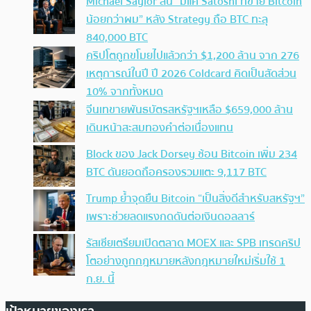
Michael Saylor ลั่น “มีแค่ Satoshi ที่ขาย Bitcoin
น้อยกว่าผม” หลัง Strategy ถือ BTC ทะลุ
840,000 BTC
คริปโตถูกขโมยไปแล้วกว่า $1,200 ล้าน จาก 276
เหตุการณ์ในปี ปี 2026 Coldcard คิดเป็นสัดส่วน
10% จากทั้งหมด
จีนเทขายพันธบัตรสหรัฐฯเหลือ $659,000 ล้าน
เดินหน้าสะสมทองคำต่อเนื่องแทน
Block ของ Jack Dorsey ช้อน Bitcoin เพิ่ม 234
BTC ดันยอดถือครองรวมแตะ 9,117 BTC
Trump ย้ำจุดยืน Bitcoin “เป็นสิ่งดีสำหรับสหรัฐฯ”
เพราะช่วยลดแรงกดดันต่อเงินดอลลาร์
รัสเซียเตรียมเปิดตลาด MOEX และ SPB เทรดคริป
โตอย่างถูกกฎหมายหลังกฎหมายใหม่เริ่มใช้ 1
ก.ย. นี้