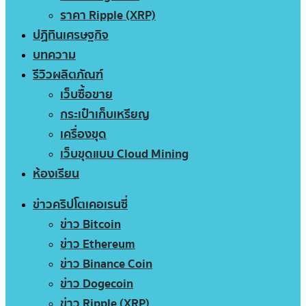
ราคา Ripple (XRP)
ปฏิทินเศรษฐกิจ
บทความ
รีวิวผลิตภัณฑ์
เว็บซื้อขาย
กระเป๋าเก็บเหรียญ
เครื่องขุด
เว็บขุดแบบ Cloud Mining
ห้องเรียน
ข่าวคริปโตเคอเรนซี่
ข่าว Bitcoin
ข่าว Ethereum
ข่าว Binance Coin
ข่าว Dogecoin
ข่าว Ripple (XRP)