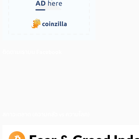
ติดตามเราบน Facebook
สภาวะตลาด (ความกลัว vs ความโลภ)