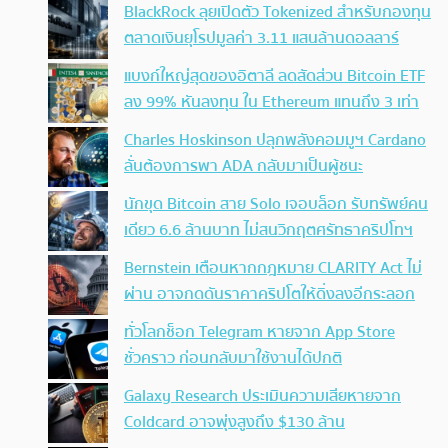
BlackRock ลุยเปิดตัว Tokenized สำหรับกองทุน
ตลาดเงินยุโรปมูลค่า 3.11 แสนล้านดอลลาร์
แบงก์ใหญ่สุดของอิตาลี ลดสัดส่วน Bitcoin ETF
ลง 99% หันลงทุน ใน Ethereum แทนถึง 3 เท่า
Charles Hoskinson ปลุกพลังคอมมูฯ Cardano
ลั่นต้องการพา ADA กลับมาเป็นผู้ชนะ
นักขุด Bitcoin สาย Solo เจอบล็อก รับทรัพย์คน
เดียว 6.6 ล้านบาท ไม่สนวิกฤตศรัทธาคริปโทฯ
Bernstein เตือนหากกฎหมาย CLARITY Act ไม่
ผ่าน อาจกดดันราคาคริปโตให้ดิ่งลงอีกระลอก
ทั่วโลกช็อก Telegram หายจาก App Store
ชั่วคราว ก่อนกลับมาใช้งานได้ปกติ
Galaxy Research ประเมินความเสียหายจาก
Coldcard อาจพุ่งสูงถึง $130 ล้าน