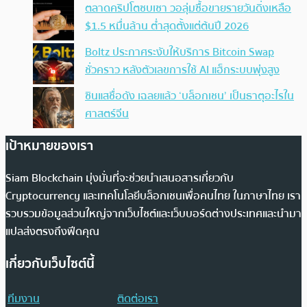
ตลาดคริปโตซบเซา วอลุ่มซื้อขายรายวันดิ่งเหลือ
$1.5 หมื่นล้าน ต่ำสุดตั้งแต่ต้นปี 2026
Boltz ประกาศระงับให้บริการ Bitcoin Swap
ชั่วคราว หลังตัวเลขการใช้ AI แฮ็กระบบพุ่งสูง
ซินแสชื่อดัง เฉลยแล้ว ‘บล็อกเชน’ เป็นธาตุอะไรใน
ศาสตร์จีน
เป้าหมายของเรา
Siam Blockchain มุ่งมั่นที่จะช่วยนำเสนอสารเกี่ยวกับ
Cryptocurrency และเทคโนโลยีบล็อกเชนเพื่อคนไทย ในภาษาไทย เรา
รวบรวมข้อมูลส่วนใหญ่จากเว็บไซต์และเว็บบอร์ดต่างประเทศและนำมา
แปลส่งตรงถึงฟีดคุณ
เกี่ยวกับเว็บไซต์นี้
ทีมงาน
ติดต่อเรา