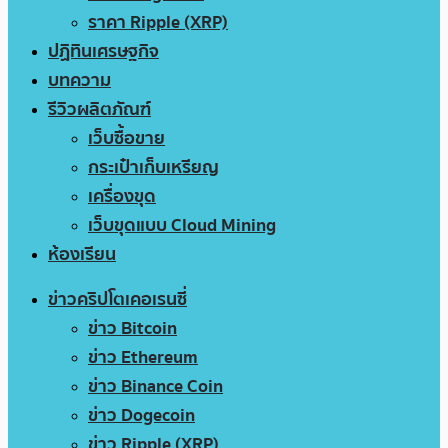
ราคา Ripple (XRP)
ปฏิทินเศรษฐกิจ
บทความ
รีวิวผลิตภัณฑ์
เว็บซื้อขาย
กระเป๋าเก็บเหรียญ
เครื่องขุด
เว็บขุดแบบ Cloud Mining
ห้องเรียน
ข่าวคริปโตเคอเรนซี่
ข่าว Bitcoin
ข่าว Ethereum
ข่าว Binance Coin
ข่าว Dogecoin
ข่าว Ripple (XRP)