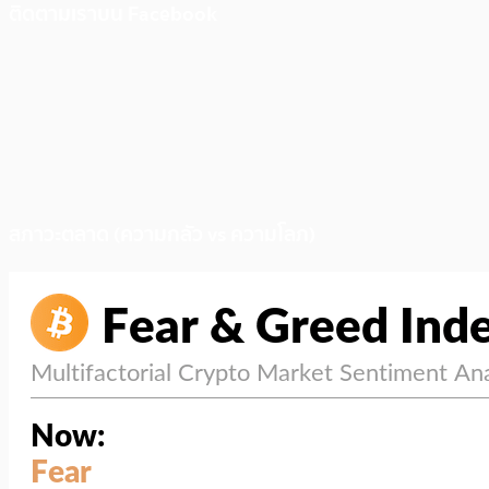
ติดตามเราบน Facebook
สภาวะตลาด (ความกลัว vs ความโลภ)