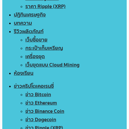
ราคา Ripple (XRP)
ปฏิทินเศรษฐกิจ
บทความ
รีวิวผลิตภัณฑ์
เว็บซื้อขาย
กระเป๋าเก็บเหรียญ
เครื่องขุด
เว็บขุดแบบ Cloud Mining
ห้องเรียน
ข่าวคริปโตเคอเรนซี่
ข่าว Bitcoin
ข่าว Ethereum
ข่าว Binance Coin
ข่าว Dogecoin
ข่าว Ripple (XRP)