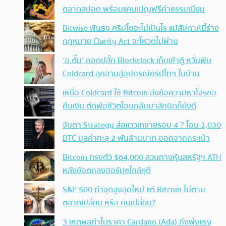
ตลาดสปอต พร้อมแคมเปญฟรีค่าธรรมเนียม
Bitwise ฟันธง คริปโตจะไม่เป็นไร แม้สัปดาห์นี้ร่าง
กฎหมาย Clarity Act จะโหวตไม่ผ่าน
‘อ.ตั๊ม’ ถอดปลั้ก Blockclock เก็บเข้าตู้ หวั่นพิษ
Coldcard ลุกลามสู่อุปกรณ์คริปโทฯ ในบ้าน
เหยื่อ Coldcard ใช้ Bitcoin ส่งข้อความหาโจรขอ
คืนเงิน ตัดพ้อชีวิตโอนกลับมาสักนิดก็ยังดี
จับตา Strategy ส่อแววเทขายรอบ 4 ? โอน 1,030
BTC มูลค่าทะลุ 2 พันล้านบาท ออกจากกระเป๋า
Bitcoin ทรงตัว $64,000 สวนทางหุ้นสหรัฐฯ ATH
หลังข้อตกลงฮอร์มุซใกล้ยุติ
S&P 500 ทำจุดสูงสุดใหม่ แต่ Bitcoin ไม่ตาม
ตลาดเปลี่ยน หรือ คนเปลี่ยน?
3 เหตุผลทำไมราคา Cardano (Ada) ถึงพุ่งแรง