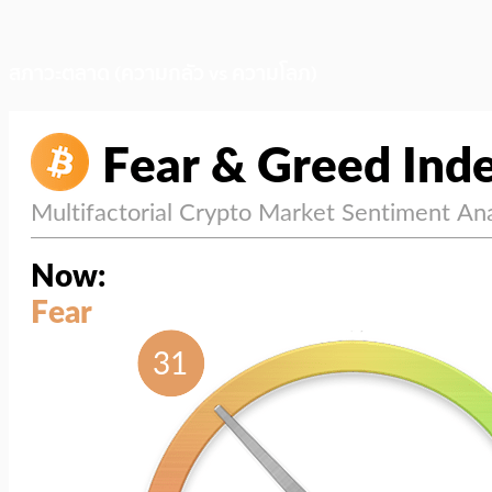
สภาวะตลาด (ความกลัว vs ความโลภ)