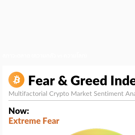
สภาวะตลาด (ความกลัว vs ความโลภ)