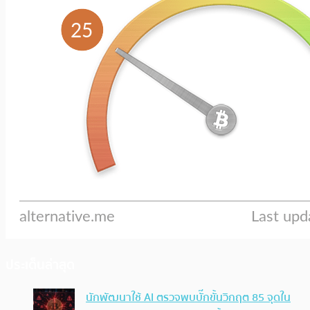
ประเด็นล่าสุด
นักพัฒนาใช้ AI ตรวจพบบั๊กขั้นวิกฤต 85 จุดใน