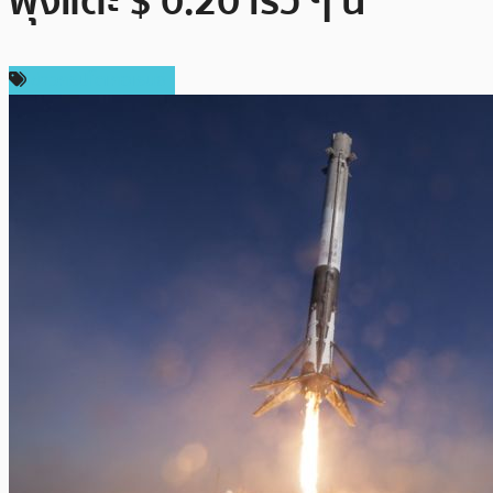
พุ่งแตะ $ 0.20 เร็ว ๆ นี้
ข่าวคริปโตเคอเรนซี่