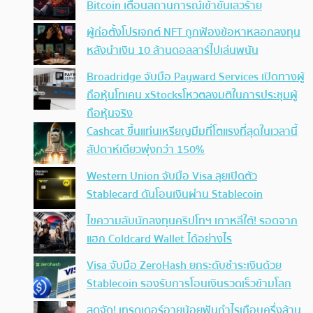
Bitcoin เตือนสถานการณ์เข้าขั้นเลวร้าย
ผู้ก่อตั้งโปรเจกต์ NFT ถูกฟ้องข้อหาหลอกลงทุน
หลังนำเงิน 10 ล้านดอลลาร์ไปเล่นพนัน
Broadridge จับมือ Payward Services เปิดทางผู้
ถือหุ้นโทเคน xStocksโหวตลงมติในการประชุมผู้
ถือหุ้นจริง
Cashcat ขึ้นแท่นเหรียญมีมที่โตแรงที่สุดในเวลานี้
สัปดาห์เดียวพุ่งกว่า 150%
Western Union จับมือ Visa ลุยเปิดตัว
Stablecard ดันโอนเงินผ่าน Stablecoin
ไขความลับนักลงทุนคริปโทฯ เกาหลีใต้! รอดจาก
แฮก Coldcard Wallet ได้อย่างไร
Visa จับมือ ZeroHash ยกระดับชำระเงินด้วย
Stablecoin รองรับการโอนเงินรวดเร็วข้ามโลก
สุดจัด! เทรดเดอร์อายุน้อยฟันกำไรเกือบครึ่งล้าน