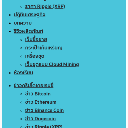
ราคา Ripple (XRP)
ปฏิทินเศรษฐกิจ
บทความ
รีวิวผลิตภัณฑ์
เว็บซื้อขาย
กระเป๋าเก็บเหรียญ
เครื่องขุด
เว็บขุดแบบ Cloud Mining
ห้องเรียน
ข่าวคริปโตเคอเรนซี่
ข่าว Bitcoin
ข่าว Ethereum
ข่าว Binance Coin
ข่าว Dogecoin
ข่าว Ripple (XRP)