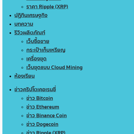
ราคา Ripple (XRP)
ปฏิทินเศรษฐกิจ
บทความ
รีวิวผลิตภัณฑ์
เว็บซื้อขาย
กระเป๋าเก็บเหรียญ
เครื่องขุด
เว็บขุดแบบ Cloud Mining
ห้องเรียน
ข่าวคริปโตเคอเรนซี่
ข่าว Bitcoin
ข่าว Ethereum
ข่าว Binance Coin
ข่าว Dogecoin
ข่าว Ripple (XRP)