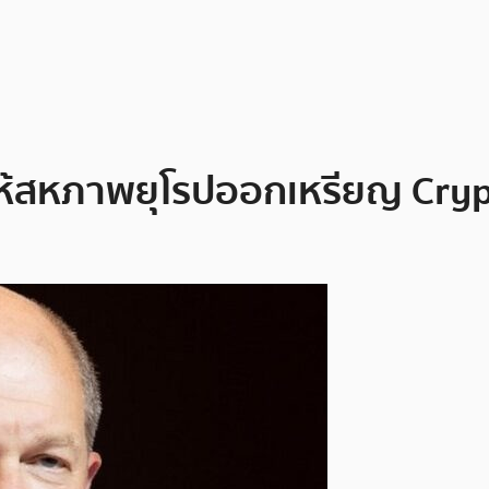
กให้สหภาพยุโรปออกเหรียญ Cry