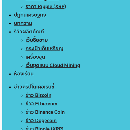
ราคา Ripple (XRP)
ปฏิทินเศรษฐกิจ
บทความ
รีวิวผลิตภัณฑ์
เว็บซื้อขาย
กระเป๋าเก็บเหรียญ
เครื่องขุด
เว็บขุดแบบ Cloud Mining
ห้องเรียน
ข่าวคริปโตเคอเรนซี่
ข่าว Bitcoin
ข่าว Ethereum
ข่าว Binance Coin
ข่าว Dogecoin
ข่าว Ripple (XRP)