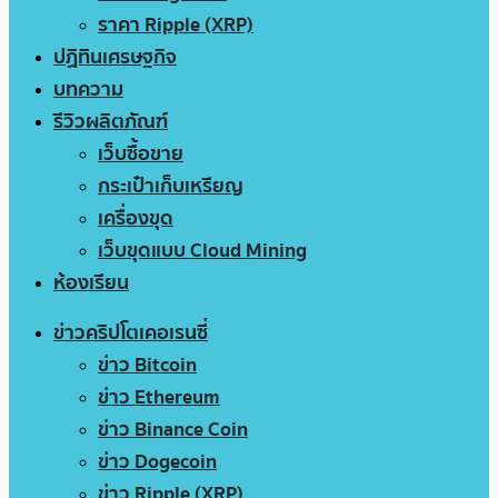
ราคา Ripple (XRP)
ปฏิทินเศรษฐกิจ
บทความ
รีวิวผลิตภัณฑ์
เว็บซื้อขาย
กระเป๋าเก็บเหรียญ
เครื่องขุด
เว็บขุดแบบ Cloud Mining
ห้องเรียน
ข่าวคริปโตเคอเรนซี่
ข่าว Bitcoin
ข่าว Ethereum
ข่าว Binance Coin
ข่าว Dogecoin
ข่าว Ripple (XRP)