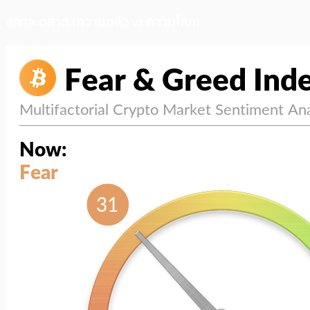
สภาวะตลาด (ความกลัว vs ความโลภ)