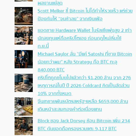
ผลงานแย่สุด
Scott Melker ชี้ Bitcoin ไม่ได้ทำให้รวยเร็ว แต่ช่วย
ป้องกันให้ “จนช้าลง” จากเงินเฟ้อ
ยอดขาย Hardware Wallet ในรัสเซียพุ่งสูง 2 เท่า
นักลงทุนแห่ถือคริปโตเอง ก่อนกฎใหม่เริ่มใช้
ก.ย.นี้
Michael Saylor ลั่น “มีแค่ Satoshi ที่ขาย Bitcoin
น้อยกว่าผม” หลัง Strategy ถือ BTC ทะลุ
840,000 BTC
คริปโตถูกขโมยไปแล้วกว่า $1,200 ล้าน จาก 276
เหตุการณ์ในปี ปี 2026 Coldcard คิดเป็นสัดส่วน
10% จากทั้งหมด
จีนเทขายพันธบัตรสหรัฐฯเหลือ $659,000 ล้าน
เดินหน้าสะสมทองคำต่อเนื่องแทน
Block ของ Jack Dorsey ช้อน Bitcoin เพิ่ม 234
BTC ดันยอดถือครองรวมแตะ 9,117 BTC