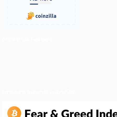
ติดตามเราบน Facebook
สภาวะตลาด (ความกลัว vs ความโลภ)