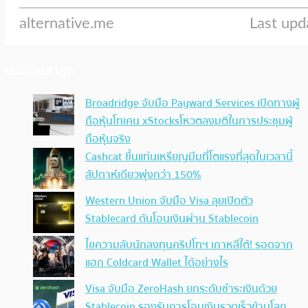
ประเด็นล่าสุด
Broadridge จับมือ Payward Services เปิดทางผู้
ถือหุ้นโทเคน xStocksโหวตลงมติในการประชุมผู้
ถือหุ้นจริง
Cashcat ขึ้นแท่นเหรียญมีมที่โตแรงที่สุดในเวลานี้
สัปดาห์เดียวพุ่งกว่า 150%
Western Union จับมือ Visa ลุยเปิดตัว
Stablecard ดันโอนเงินผ่าน Stablecoin
ไขความลับนักลงทุนคริปโทฯ เกาหลีใต้! รอดจาก
แฮก Coldcard Wallet ได้อย่างไร
Visa จับมือ ZeroHash ยกระดับชำระเงินด้วย
Stablecoin รองรับการโอนเงินรวดเร็วข้ามโลก