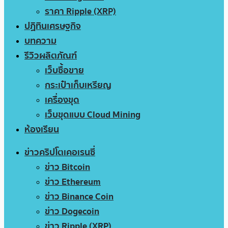
ราคา Ripple (XRP)
ปฏิทินเศรษฐกิจ
บทความ
รีวิวผลิตภัณฑ์
เว็บซื้อขาย
กระเป๋าเก็บเหรียญ
เครื่องขุด
เว็บขุดแบบ Cloud Mining
ห้องเรียน
ข่าวคริปโตเคอเรนซี่
ข่าว Bitcoin
ข่าว Ethereum
ข่าว Binance Coin
ข่าว Dogecoin
ข่าว Ripple (XRP)