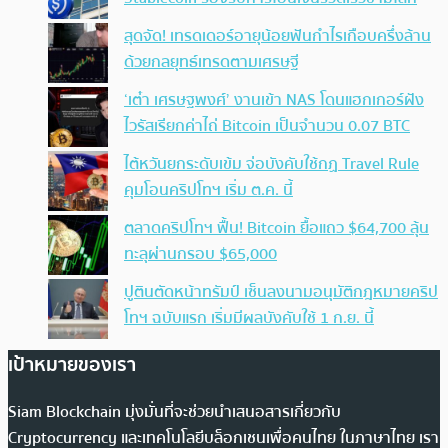
สุดจัด! เทรดเดอร์อายุน้อยฟันกำไรเกือบครึ่งล้าน
ด้วยกลยุทธ์เทรดตามเศรษฐี
‘เต๋า เศรษฐพงศ์’ งานเข้า NAS โดนแฮกเกอร์ฝัง
ไวรัสเรียกค่าไถ่ Bitcoin เป็นจำนวน 0.07 BTC
ไต้หวันยกระดับเข้ม จ่อบังคับใช้กฏ Travel Rule
คุมโอนคริปโทฯ เริ่ม ต.ค. นี้
ตลาดคริปโทฯ ฟื้น! Bitcoin ยื้อแถว $64,700 ลุ้น
ทะลุผ่านกรอบ $65,000
ปูตินตัดหน้าทรัมป์ เซ็นลงนามอนุมัติกฎหมายคริป
โทฯ ฉบับแรก เริ่มมีผลบังคับใช้ 1 ก.ย. นี้
เป้าหมายของเรา
Siam Blockchain มุ่งมั่นที่จะช่วยนำเสนอสารเกี่ยวกับ
Cryptocurrency และเทคโนโลยีบล็อกเชนเพื่อคนไทย ในภาษาไทย เรา