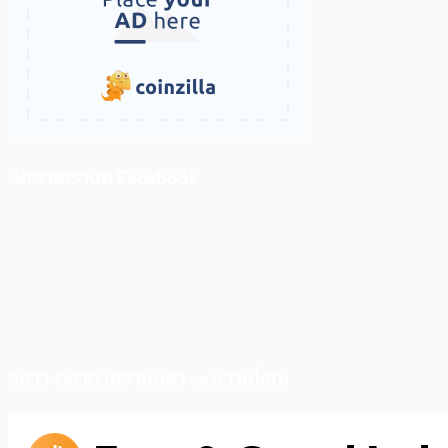
ติดตามเราบน Facebook
สภาวะตลาด (ความกลัว vs ความโลภ)