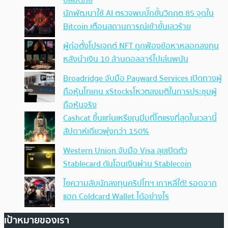
ปลอดภัย
นักพัฒนาใช้ AI ตรวจพบบั๊กขั้นวิกฤต 85 จุดใน
Bitcoin เตือนสถานการณ์เข้าขั้นเลวร้าย
ผู้ก่อตั้งโปรเจกต์ NFT ถูกฟ้องข้อหาหลอกลงทุน
หลังนำเงิน 10 ล้านดอลลาร์ไปเล่นพนัน
Broadridge จับมือ Payward Services เปิดทางผู้
ถือหุ้นโทเคน xStocksโหวตลงมติในการประชุมผู้
ถือหุ้นจริง
Cashcat ขึ้นแท่นเหรียญมีมที่โตแรงที่สุดในเวลานี้
สัปดาห์เดียวพุ่งกว่า 150%
Western Union จับมือ Visa ลุยเปิดตัว
Stablecard ดันโอนเงินผ่าน Stablecoin
ไขความลับนักลงทุนคริปโทฯ เกาหลีใต้! รอดจาก
แฮก Coldcard Wallet ได้อย่างไร
เป้าหมายของเรา