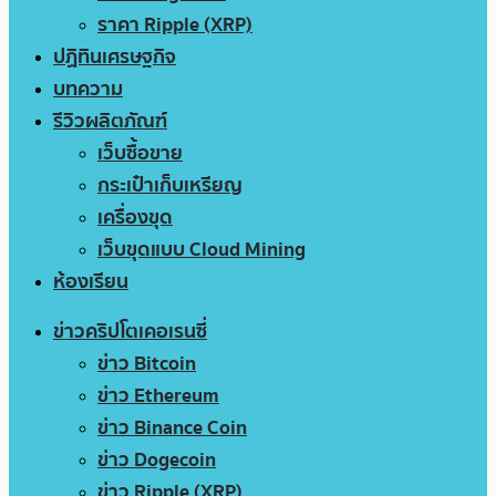
ราคา Ripple (XRP)
ปฏิทินเศรษฐกิจ
บทความ
รีวิวผลิตภัณฑ์
เว็บซื้อขาย
กระเป๋าเก็บเหรียญ
เครื่องขุด
เว็บขุดแบบ Cloud Mining
ห้องเรียน
ข่าวคริปโตเคอเรนซี่
ข่าว Bitcoin
ข่าว Ethereum
ข่าว Binance Coin
ข่าว Dogecoin
ข่าว Ripple (XRP)