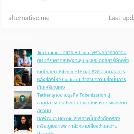
ประเด็นล่าสุด
Jim Cramer เทขาย Bitcoin เพราะกลัวภัยควอน
ตัม แต่ราคากลับพุ่งทะลุ 65,000 ดอลลาร์อีกครั้ง
เงินไหลเข้า Bitcoin ETF ทะลุ 620 ล้านดอลลาร์
หลังช่องโหว่ Coldcard ทำลายความเชื่อมั่นการ
เก็บเหรียญเอง
Tether รุกขยายธุรกิจ Tokenization สู่
ซาอุดีอาระเบียประเดิมด้วยอสังหาริมทรัพย์ระดับ
สถาบัน
นักพัฒนา Bitcoin สารภาพไม่กล้าถือครอง
เหรียญเยอะเพราะกลัวความเสี่ยงด้านความ