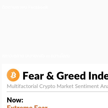
ติดตามเราบน Facebook
สภาวะตลาด (ความกลัว vs ความโลภ)