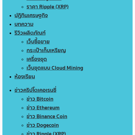
ราคา Ripple (XRP)
ปฏิทินเศรษฐกิจ
บทความ
รีวิวผลิตภัณฑ์
เว็บซื้อขาย
กระเป๋าเก็บเหรียญ
เครื่องขุด
เว็บขุดแบบ Cloud Mining
ห้องเรียน
ข่าวคริปโตเคอเรนซี่
ข่าว Bitcoin
ข่าว Ethereum
ข่าว Binance Coin
ข่าว Dogecoin
ข่าว Ripple (XRP)