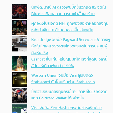
นักพัฒนาใช้ AI ตรวจพบบั๊กขั้นวิกฤต 85 จุดใน
Bitcoin เตือนสถานการณ์เข้าขั้นเลวร้าย
ผู้ก่อตั้งโปรเจกต์ NFT ถูกฟ้องข้อหาหลอกลงทุน
หลังนำเงิน 10 ล้านดอลลาร์ไปเล่นพนัน
Broadridge จับมือ Payward Services เปิดทางผู้
ถือหุ้นโทเคน xStocksโหวตลงมติในการประชุมผู้
ถือหุ้นจริง
Cashcat ขึ้นแท่นเหรียญมีมที่โตแรงที่สุดในเวลานี้
สัปดาห์เดียวพุ่งกว่า 150%
Western Union จับมือ Visa ลุยเปิดตัว
Stablecard ดันโอนเงินผ่าน Stablecoin
ไขความลับนักลงทุนคริปโทฯ เกาหลีใต้! รอดจาก
แฮก Coldcard Wallet ได้อย่างไร
Visa จับมือ ZeroHash ยกระดับชำระเงินด้วย