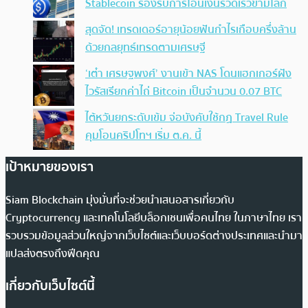
Stablecoin รองรับการโอนเงินรวดเร็วข้ามโลก
สุดจัด! เทรดเดอร์อายุน้อยฟันกำไรเกือบครึ่งล้าน
ด้วยกลยุทธ์เทรดตามเศรษฐี
‘เต๋า เศรษฐพงศ์’ งานเข้า NAS โดนแฮกเกอร์ฝัง
ไวรัสเรียกค่าไถ่ Bitcoin เป็นจำนวน 0.07 BTC
ไต้หวันยกระดับเข้ม จ่อบังคับใช้กฏ Travel Rule
คุมโอนคริปโทฯ เริ่ม ต.ค. นี้
เป้าหมายของเรา
Siam Blockchain มุ่งมั่นที่จะช่วยนำเสนอสารเกี่ยวกับ
Cryptocurrency และเทคโนโลยีบล็อกเชนเพื่อคนไทย ในภาษาไทย เรา
รวบรวมข้อมูลส่วนใหญ่จากเว็บไซต์และเว็บบอร์ดต่างประเทศและนำมา
แปลส่งตรงถึงฟีดคุณ
เกี่ยวกับเว็บไซต์นี้