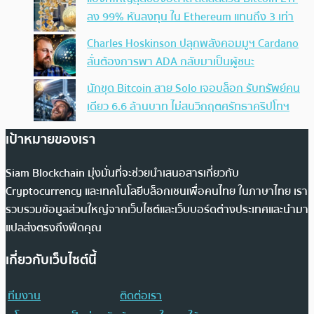
ลง 99% หันลงทุน ใน Ethereum แทนถึง 3 เท่า
Charles Hoskinson ปลุกพลังคอมมูฯ Cardano
ลั่นต้องการพา ADA กลับมาเป็นผู้ชนะ
นักขุด Bitcoin สาย Solo เจอบล็อก รับทรัพย์คน
เดียว 6.6 ล้านบาท ไม่สนวิกฤตศรัทธาคริปโทฯ
เป้าหมายของเรา
Siam Blockchain มุ่งมั่นที่จะช่วยนำเสนอสารเกี่ยวกับ
Cryptocurrency และเทคโนโลยีบล็อกเชนเพื่อคนไทย ในภาษาไทย เรา
รวบรวมข้อมูลส่วนใหญ่จากเว็บไซต์และเว็บบอร์ดต่างประเทศและนำมา
แปลส่งตรงถึงฟีดคุณ
เกี่ยวกับเว็บไซต์นี้
ทีมงาน
ติดต่อเรา