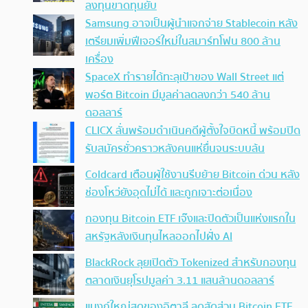
ลงทุนขาดทุนยับ
Samsung อาจเป็นผู้นำแจกจ่าย Stablecoin หลัง
เตรียมเพิ่มฟีเจอร์ใหม่ในสมาร์ทโฟน 800 ล้าน
เครื่อง
SpaceX ทำรายได้ทะลุเป้าของ Wall Street แต่
พอร์ต Bitcoin มีมูลค่าลดลงกว่า 540 ล้าน
ดอลลาร์
CLICX ลั่นพร้อมดำเนินคดีผู้ตั้งใจบิดหนี้ พร้อมปิด
รับสมัครชั่วคราวหลังคนแห่ยื่นจนระบบล้น
Coldcard เตือนผู้ใช้งานรีบย้าย Bitcoin ด่วน หลัง
ช่องโหว่ยังอุดไม่ได้ และถูกเจาะต่อเนื่อง
กองทุน Bitcoin ETF เจ๊งและปิดตัวเป็นแห่งแรกใน
สหรัฐหลังเงินทุนไหลออกไปฝั่ง AI
BlackRock ลุยเปิดตัว Tokenized สำหรับกองทุน
ตลาดเงินยุโรปมูลค่า 3.11 แสนล้านดอลลาร์
แบงก์ใหญ่สุดของอิตาลี ลดสัดส่วน Bitcoin ETF