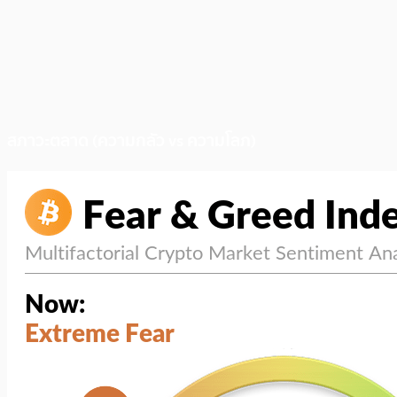
สภาวะตลาด (ความกลัว vs ความโลภ)