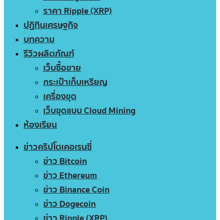
ราคา Ripple (XRP)
ปฏิทินเศรษฐกิจ
บทความ
รีวิวผลิตภัณฑ์
เว็บซื้อขาย
กระเป๋าเก็บเหรียญ
เครื่องขุด
เว็บขุดแบบ Cloud Mining
ห้องเรียน
ข่าวคริปโตเคอเรนซี่
ข่าว Bitcoin
ข่าว Ethereum
ข่าว Binance Coin
ข่าว Dogecoin
ข่าว Ripple (XRP)