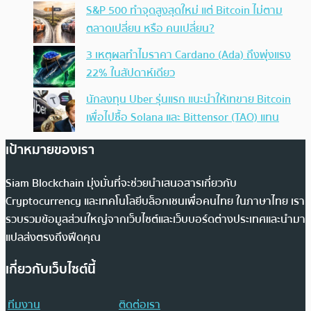
S&P 500 ทำจุดสูงสุดใหม่ แต่ Bitcoin ไม่ตาม
ตลาดเปลี่ยน หรือ คนเปลี่ยน?
3 เหตุผลทำไมราคา Cardano (Ada) ถึงพุ่งแรง
22% ในสัปดาห์เดียว
นักลงทุน Uber รุ่นแรก แนะนำให้เทขาย Bitcoin
เพื่อไปซื้อ Solana และ Bittensor (TAO) แทน
เป้าหมายของเรา
Siam Blockchain มุ่งมั่นที่จะช่วยนำเสนอสารเกี่ยวกับ
Cryptocurrency และเทคโนโลยีบล็อกเชนเพื่อคนไทย ในภาษาไทย เรา
รวบรวมข้อมูลส่วนใหญ่จากเว็บไซต์และเว็บบอร์ดต่างประเทศและนำมา
แปลส่งตรงถึงฟีดคุณ
เกี่ยวกับเว็บไซต์นี้
ทีมงาน
ติดต่อเรา