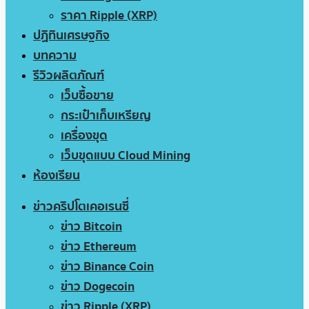
ราคา Ripple (XRP)
ปฏิทินเศรษฐกิจ
บทความ
รีวิวผลิตภัณฑ์
เว็บซื้อขาย
กระเป๋าเก็บเหรียญ
เครื่องขุด
เว็บขุดแบบ Cloud Mining
ห้องเรียน
ข่าวคริปโตเคอเรนซี่
ข่าว Bitcoin
ข่าว Ethereum
ข่าว Binance Coin
ข่าว Dogecoin
ข่าว Ripple (XRP)