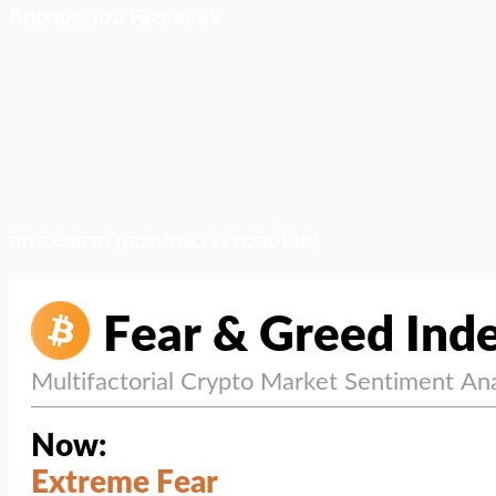
ติดตามเราบน Facebook
สภาวะตลาด (ความกลัว vs ความโลภ)