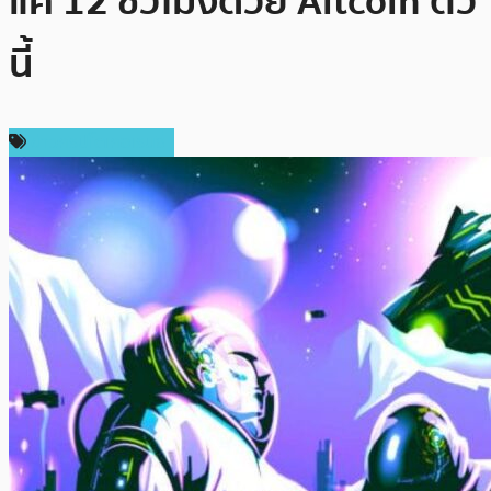
แค่ 12 ชั่วโมงด้วย Altcoin ตัว
นี้
ข่าวคริปโตเคอเรนซี่