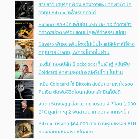
ชายชาวมิสซูรีถูกฟ้อง หลังวางแผนลักพาตัวนัก
ลงทุน Bitcoin เพื่อเรียกค่าไถ่
Binance รุกหนัก เพิ่มหุ้น bStocks 10 ตัวดังเข้า
ตลาดสปอต พร้อมแคมเปญฟรีค่าธรรมเนียม
Bitwise ฟันธง คริปโตจะไม่เป็นไร แม้สัปดาห์นี้ร่าง
กฎหมาย Clarity Act จะโหวตไม่ผ่าน
‘อ.ตั๊ม’ ถอดปลั้ก Blockclock เก็บเข้าตู้ หวั่นพิษ
Coldcard ลุกลามสู่อุปกรณ์คริปโทฯ ในบ้าน
เหยื่อ Coldcard ใช้ Bitcoin ส่งข้อความหาโจรขอ
คืนเงิน ตัดพ้อชีวิตโอนกลับมาสักนิดก็ยังดี
จับตา Strategy ส่อแววเทขายรอบ 4 ? โอน 1,030
BTC มูลค่าทะลุ 2 พันล้านบาท ออกจากกระเป๋า
Bitcoin ทรงตัว $64,000 สวนทางหุ้นสหรัฐฯ ATH
หลังข้อตกลงฮอร์มุซใกล้ยุติ