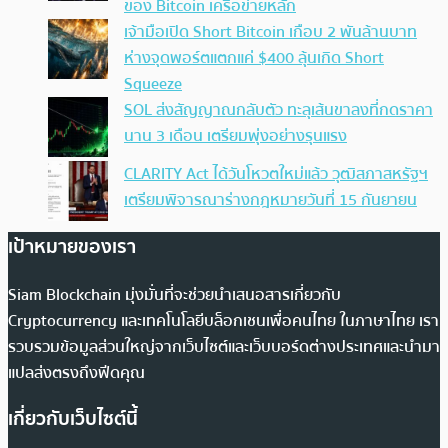
ของ Bitcoin เครือข่ายหลัก
เจ้ามือเปิด Short Bitcoin เกือบ 2 พันล้านบาท
ห่างจุดพอร์ตแตกแค่ $400 ลุ้นเกิด Short
Squeeze
SOL ส่งสัญญาณกลับตัว ทะลุเส้นขาลงที่กดราคา
นาน 3 เดือน เตรียมพุ่งอย่างรุนแรง
CLARITY Act ได้วันโหวตใหม่แล้ว วุฒิสภาสหรัฐฯ
เตรียมพิจารณาร่างกฎหมายวันที่ 15 กันยายน
เป้าหมายของเรา
Siam Blockchain มุ่งมั่นที่จะช่วยนำเสนอสารเกี่ยวกับ
Cryptocurrency และเทคโนโลยีบล็อกเชนเพื่อคนไทย ในภาษาไทย เรา
รวบรวมข้อมูลส่วนใหญ่จากเว็บไซต์และเว็บบอร์ดต่างประเทศและนำมา
แปลส่งตรงถึงฟีดคุณ
เกี่ยวกับเว็บไซต์นี้