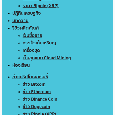
ราคา Ripple (XRP)
ปฏิทินเศรษฐกิจ
บทความ
รีวิวผลิตภัณฑ์
เว็บซื้อขาย
กระเป๋าเก็บเหรียญ
เครื่องขุด
เว็บขุดแบบ Cloud Mining
ห้องเรียน
ข่าวคริปโตเคอเรนซี่
ข่าว Bitcoin
ข่าว Ethereum
ข่าว Binance Coin
ข่าว Dogecoin
ข่าว Ripple (XRP)