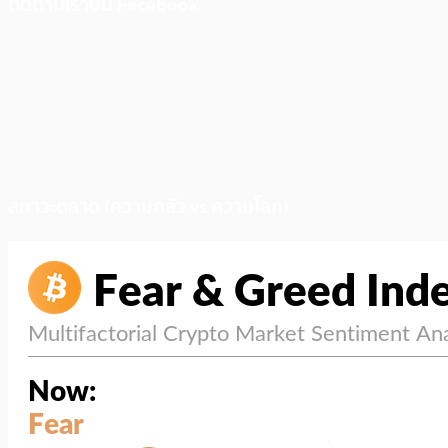
ติดตามเราบน Facebook
สภาวะตลาด (ความกลัว vs ความโลภ)