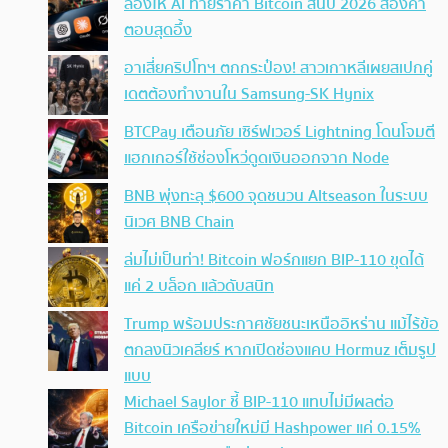
ลองให้ AI ทายราคา Bitcoin สิ้นปี 2026 ส่องคำ
ตอบสุดอึ้ง
อาเสี่ยคริปโทฯ ตกกระป๋อง! สาวเกาหลีเผยสเปกคู่
เดตต้องทำงานใน Samsung-SK Hynix
BTCPay เตือนภัย เซิร์ฟเวอร์ Lightning โดนโจมตี
แฮกเกอร์ใช้ช่องโหว่ดูดเงินออกจาก Node
BNB พุ่งทะลุ $600 จุดชนวน Altseason ในระบบ
นิเวศ BNB Chain
ล่มไม่เป็นท่า! Bitcoin ฟอร์กแยก BIP-110 ขุดได้
แค่ 2 บล็อก แล้วดับสนิท
Trump พร้อมประกาศชัยชนะเหนืออิหร่าน แม้ไร้ข้อ
ตกลงนิวเคลียร์ หากเปิดช่องแคบ Hormuz เต็มรูป
แบบ
Michael Saylor ชี้ BIP-110 แทบไม่มีผลต่อ
Bitcoin เครือข่ายใหม่มี Hashpower แค่ 0.15%