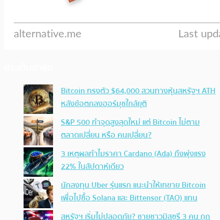
ประเด็นล่าสุด
Bitcoin ทรงตัว $64,000 สวนทางหุ้นสหรัฐฯ ATH
หลังข้อตกลงฮอร์มุซใกล้ยุติ
S&P 500 ทำจุดสูงสุดใหม่ แต่ Bitcoin ไม่ตาม
ตลาดเปลี่ยน หรือ คนเปลี่ยน?
3 เหตุผลทำไมราคา Cardano (Ada) ถึงพุ่งแรง
22% ในสัปดาห์เดียว
นักลงทุน Uber รุ่นแรก แนะนำให้เทขาย Bitcoin
เพื่อไปซื้อ Solana และ Bittensor (TAO) แทน
สหรัฐฯ เริ่มไม่ปลอดภัย? ชายชาวมิสซูรี 3 คน ถูก