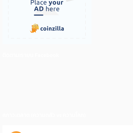
ติดตามเราบน Facebook
สภาวะตลาด (ความกลัว vs ความโลภ)