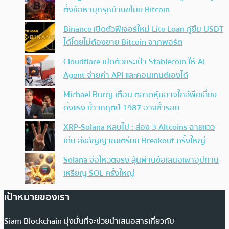
ตั้งข้อหาบุกรุกบ้านขโมย Bitcoin
Binance เปิดตัวฟีเจอร์ใหม่ Lite Loan กู้ยืม USDT
ได้โดยไม่ต้องขาย Bitcoin จากพอร์ต
Cloudflare เปิดตัวกระเป๋า Stablecoin ให้ AI
Agent จ่ายค่า API และคอนเทนต์เองได้
Michael Burry เตือน ตลาดหุ้นอาจใกล้พีคเสี่ยง
ดิ่งแรง ย้ำวิกฤตปี 1987 อาจซ้ำรอย
XRP-Solana หลบไป : ส่อง 3 Altcoins ฉายแวว
เด่น ส่งสัญญาณเตรียม Breakout ครั้งใหญ่
Solana จ่อโหวตจริง ลุ้นผ่านข้อเสนอเผาอุปทาน
เหรียญ SOL ครั้งใหญ่
เป้าหมายของเรา
Siam Blockchain มุ่งมั่นที่จะช่วยนำเสนอสารเกี่ยวกับ