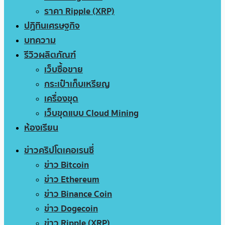
ราคา Ripple (XRP)
ปฏิทินเศรษฐกิจ
บทความ
รีวิวผลิตภัณฑ์
เว็บซื้อขาย
กระเป๋าเก็บเหรียญ
เครื่องขุด
เว็บขุดแบบ Cloud Mining
ห้องเรียน
ข่าวคริปโตเคอเรนซี่
ข่าว Bitcoin
ข่าว Ethereum
ข่าว Binance Coin
ข่าว Dogecoin
ข่าว Ripple (XRP)