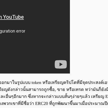
งออกมาในรูปแบบ token หรือเหรียญคริปโตที่มีจุดประสงค์เอาไ
ยญดังกล่าวนั้นสามารถถูกซื้อ, ขาย หรือเทรด ทว่ามันก็ยังมีเห
ะอื่นๆอีกมาก ซึ่งหากจะกล่าวแบบสั้นๆง่ายๆแล้ว เหรียญ Et
กเขาที่มีชื่อว่า ERC20 ที่ถูกพัฒนาขึ้นมาเมื่อประมาณปี