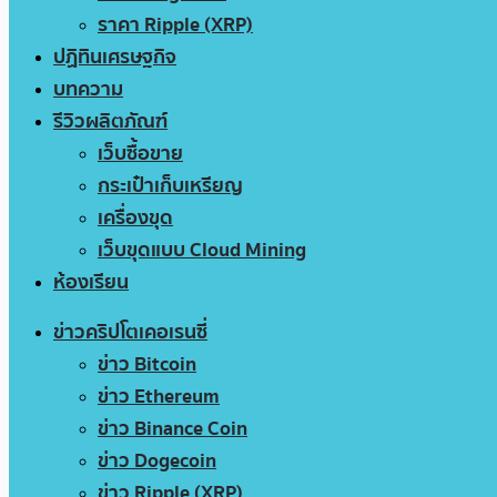
ราคา Ripple (XRP)
ปฏิทินเศรษฐกิจ
บทความ
รีวิวผลิตภัณฑ์
เว็บซื้อขาย
กระเป๋าเก็บเหรียญ
เครื่องขุด
เว็บขุดแบบ Cloud Mining
ห้องเรียน
ข่าวคริปโตเคอเรนซี่
ข่าว Bitcoin
ข่าว Ethereum
ข่าว Binance Coin
ข่าว Dogecoin
ข่าว Ripple (XRP)