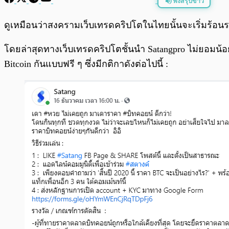
ฟังสรุปข่าว
พร้อมเล่น
ดูเหมือนว่าสงครามเว็บเทรดคริปโตในไทยนั้นจะเริ่มร้อนระอ
โดยล่าสุดทางเว็บเทรดคริปโตชั้นนำ Satangpro ไม่ยอมน้อย
Bitcoin กันแบบฟรี ๆ ซึ่งมีกติกาดังต่อไปนี้ :