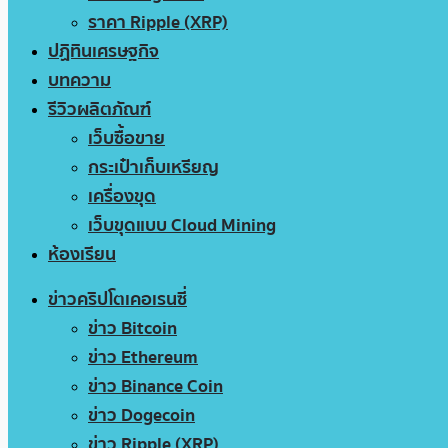
ราคา Ripple (XRP)
ปฏิทินเศรษฐกิจ
บทความ
รีวิวผลิตภัณฑ์
เว็บซื้อขาย
กระเป๋าเก็บเหรียญ
เครื่องขุด
เว็บขุดแบบ Cloud Mining
ห้องเรียน
ข่าวคริปโตเคอเรนซี่
ข่าว Bitcoin
ข่าว Ethereum
ข่าว Binance Coin
ข่าว Dogecoin
ข่าว Ripple (XRP)