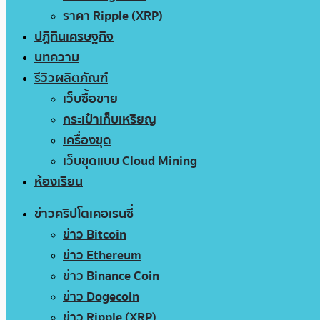
ราคา Ripple (XRP)
ปฏิทินเศรษฐกิจ
บทความ
รีวิวผลิตภัณฑ์
เว็บซื้อขาย
กระเป๋าเก็บเหรียญ
เครื่องขุด
เว็บขุดแบบ Cloud Mining
ห้องเรียน
ข่าวคริปโตเคอเรนซี่
ข่าว Bitcoin
ข่าว Ethereum
ข่าว Binance Coin
ข่าว Dogecoin
ข่าว Ripple (XRP)