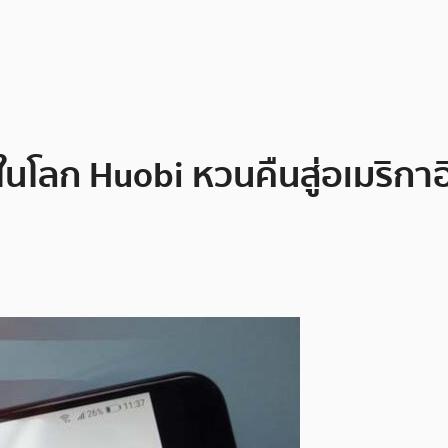
่สุดในโลก Huobi หวนคืนสู่อเมริก