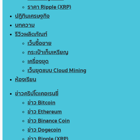
ราคา Ripple (XRP)
ปฏิทินเศรษฐกิจ
บทความ
รีวิวผลิตภัณฑ์
เว็บซื้อขาย
กระเป๋าเก็บเหรียญ
เครื่องขุด
เว็บขุดแบบ Cloud Mining
ห้องเรียน
ข่าวคริปโตเคอเรนซี่
ข่าว Bitcoin
ข่าว Ethereum
ข่าว Binance Coin
ข่าว Dogecoin
ข่าว Ripple (XRP)