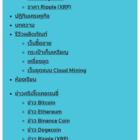
ราคา Ripple (XRP)
ปฏิทินเศรษฐกิจ
บทความ
รีวิวผลิตภัณฑ์
เว็บซื้อขาย
กระเป๋าเก็บเหรียญ
เครื่องขุด
เว็บขุดแบบ Cloud Mining
ห้องเรียน
ข่าวคริปโตเคอเรนซี่
ข่าว Bitcoin
ข่าว Ethereum
ข่าว Binance Coin
ข่าว Dogecoin
ข่าว Ripple (XRP)