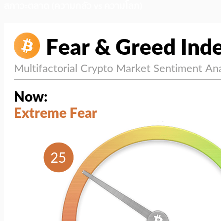
สภาวะตลาด (ความกลัว vs ความโลภ)