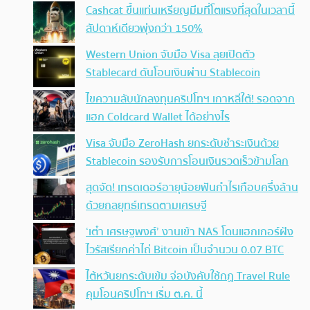
Cashcat ขึ้นแท่นเหรียญมีมที่โตแรงที่สุดในเวลานี้
สัปดาห์เดียวพุ่งกว่า 150%
Western Union จับมือ Visa ลุยเปิดตัว
Stablecard ดันโอนเงินผ่าน Stablecoin
ไขความลับนักลงทุนคริปโทฯ เกาหลีใต้! รอดจาก
แฮก Coldcard Wallet ได้อย่างไร
Visa จับมือ ZeroHash ยกระดับชำระเงินด้วย
Stablecoin รองรับการโอนเงินรวดเร็วข้ามโลก
สุดจัด! เทรดเดอร์อายุน้อยฟันกำไรเกือบครึ่งล้าน
ด้วยกลยุทธ์เทรดตามเศรษฐี
‘เต๋า เศรษฐพงศ์’ งานเข้า NAS โดนแฮกเกอร์ฝัง
ไวรัสเรียกค่าไถ่ Bitcoin เป็นจำนวน 0.07 BTC
ไต้หวันยกระดับเข้ม จ่อบังคับใช้กฏ Travel Rule
คุมโอนคริปโทฯ เริ่ม ต.ค. นี้