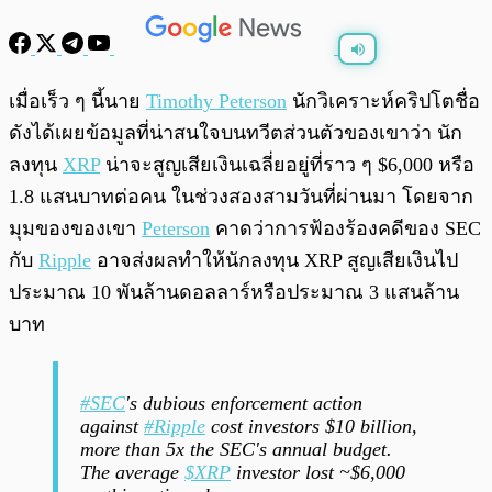
พร้อมเล่น
0:00
/
0:00
เมื่อเร็ว ๆ นี้นาย
Timothy Peterson
นักวิเคราะห์คริปโตชื่อ
ดังได้เผยข้อมูลที่น่าสนใจบนทวีตส่วนตัวของเขาว่า นัก
ลงทุน
XRP
น่าจะสูญเสียเงินเฉลี่ยอยู่ที่ราว ๆ $6,000 หรือ
1.8 แสนบาทต่อคน ในช่วงสองสามวันที่ผ่านมา โดยจาก
มุมของของเขา
Peterson
คาดว่าการฟ้องร้องคดีของ SEC
กับ
Ripple
อาจส่งผลทำให้นักลงทุน XRP สูญเสียเงินไป
ประมาณ 10 พันล้านดอลลาร์หรือประมาณ 3 แสนล้าน
บาท
#SEC
's dubious enforcement action
against
#Ripple
cost investors $10 billion,
more than 5x the SEC's annual budget.
The average
$XRP
investor lost ~$6,000