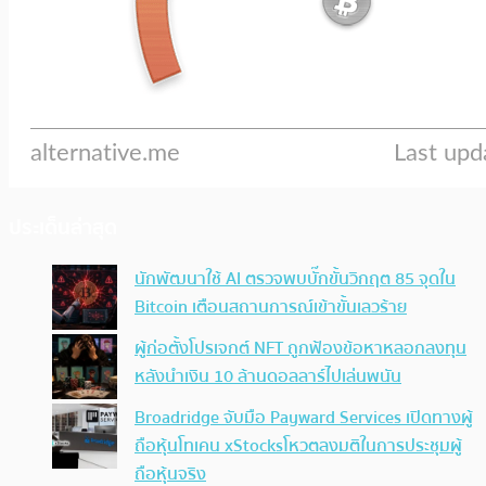
ประเด็นล่าสุด
นักพัฒนาใช้ AI ตรวจพบบั๊กขั้นวิกฤต 85 จุดใน
Bitcoin เตือนสถานการณ์เข้าขั้นเลวร้าย
ผู้ก่อตั้งโปรเจกต์ NFT ถูกฟ้องข้อหาหลอกลงทุน
หลังนำเงิน 10 ล้านดอลลาร์ไปเล่นพนัน
Broadridge จับมือ Payward Services เปิดทางผู้
ถือหุ้นโทเคน xStocksโหวตลงมติในการประชุมผู้
ถือหุ้นจริง