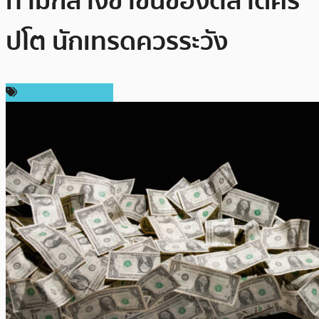
ท่ามกลางขาขึ้นของตลาดคริ
ปโต นักเทรดควรระวัง
ข่าวคริปโตเคอเรนซี่