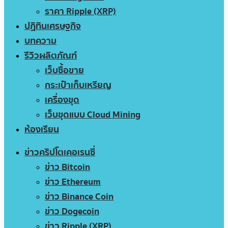
ราคา Ripple (XRP)
ปฏิทินเศรษฐกิจ
บทความ
รีวิวผลิตภัณฑ์
เว็บซื้อขาย
กระเป๋าเก็บเหรียญ
เครื่องขุด
เว็บขุดแบบ Cloud Mining
ห้องเรียน
ข่าวคริปโตเคอเรนซี่
ข่าว Bitcoin
ข่าว Ethereum
ข่าว Binance Coin
ข่าว Dogecoin
ข่าว Ripple (XRP)