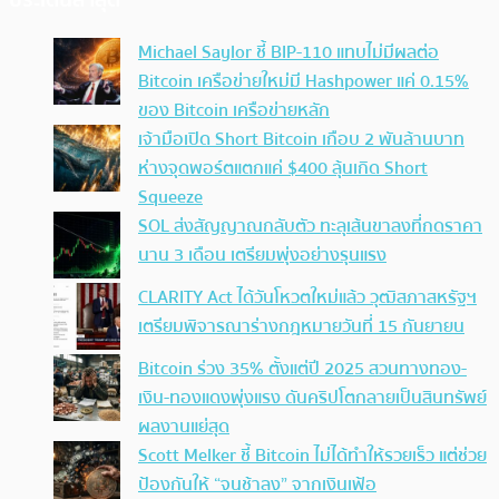
ประเด็นล่าสุด
Michael Saylor ชี้ BIP-110 แทบไม่มีผลต่อ
Bitcoin เครือข่ายใหม่มี Hashpower แค่ 0.15%
ของ Bitcoin เครือข่ายหลัก
เจ้ามือเปิด Short Bitcoin เกือบ 2 พันล้านบาท
ห่างจุดพอร์ตแตกแค่ $400 ลุ้นเกิด Short
Squeeze
SOL ส่งสัญญาณกลับตัว ทะลุเส้นขาลงที่กดราคา
นาน 3 เดือน เตรียมพุ่งอย่างรุนแรง
CLARITY Act ได้วันโหวตใหม่แล้ว วุฒิสภาสหรัฐฯ
เตรียมพิจารณาร่างกฎหมายวันที่ 15 กันยายน
Bitcoin ร่วง 35% ตั้งแต่ปี 2025 สวนทางทอง-
เงิน-ทองแดงพุ่งแรง ดันคริปโตกลายเป็นสินทรัพย์
ผลงานแย่สุด
Scott Melker ชี้ Bitcoin ไม่ได้ทำให้รวยเร็ว แต่ช่วย
ป้องกันให้ “จนช้าลง” จากเงินเฟ้อ