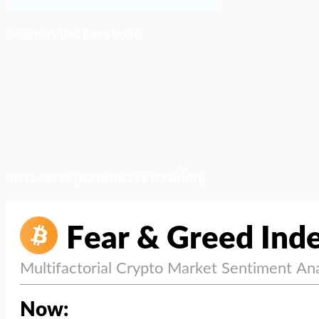
ติดตามเราบน Facebook
สภาวะตลาด (ความกลัว vs ความโลภ)