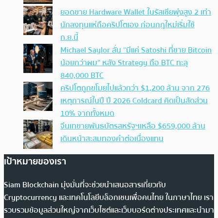
ยอดขาย Hardware Wallet ในรัสเซียพุ่งสูง 2 เท่า
นักลงทุนแห่ถือคริปโตเอง ก่อนกฎใหม่เริ่มใช้
ก.ย.นี้
Michael Saylor ลั่น “มีแค่ Satoshi ที่ขาย Bitcoin
น้อยกว่าผม” หลัง Strategy ถือ BTC ทะลุ
840,000 BTC
คริปโตถูกขโมยไปแล้วกว่า $1,200 ล้าน จาก 276
เหตุการณ์ในปี ปี 2026 Coldcard คิดเป็นสัดส่วน
10% จากทั้งหมด
จีนเทขายพันธบัตรสหรัฐฯเหลือ $659,000 ล้าน
เดินหน้าสะสมทองคำต่อเนื่องแทน
เป้าหมายของเรา
Siam Blockchain มุ่งมั่นที่จะช่วยนำเสนอสารเกี่ยวกับ
Cryptocurrency และเทคโนโลยีบล็อกเชนเพื่อคนไทย ในภาษาไทย เรา
รวบรวมข้อมูลส่วนใหญ่จากเว็บไซต์และเว็บบอร์ดต่างประเทศและนำมา