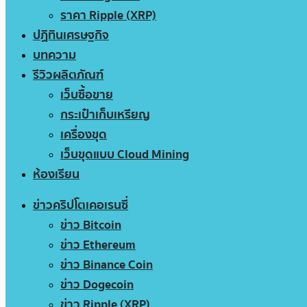
ราคา Ripple (XRP)
ปฏิทินเศรษฐกิจ
บทความ
รีวิวผลิตภัณฑ์
เว็บซื้อขาย
กระเป๋าเก็บเหรียญ
เครื่องขุด
เว็บขุดแบบ Cloud Mining
ห้องเรียน
ข่าวคริปโตเคอเรนซี่
ข่าว Bitcoin
ข่าว Ethereum
ข่าว Binance Coin
ข่าว Dogecoin
ข่าว Ripple (XRP)