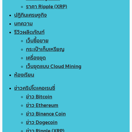
ราคา Ripple (XRP)
ปฏิทินเศรษฐกิจ
บทความ
รีวิวผลิตภัณฑ์
เว็บซื้อขาย
กระเป๋าเก็บเหรียญ
เครื่องขุด
เว็บขุดแบบ Cloud Mining
ห้องเรียน
ข่าวคริปโตเคอเรนซี่
ข่าว Bitcoin
ข่าว Ethereum
ข่าว Binance Coin
ข่าว Dogecoin
ข่าว Ripple (XRP)