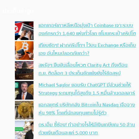
ประเด็นล่าสุด
แฮกเกอร์เกาหลีเหนือมุ่งเป้า Coinbase เจาะระบบ
องค์กรกว่า 1,640 แห่งทั่วโลก ขโมยกระเป๋าคริปโต
เทียบชัดๆ! ฝากคริปโทฯ ไว้บน Exchange หรือเก็บ
เอง อันไหนปลอดภัยกว่า?
สหรัฐฯ ยืนยันเลื่อนโหวต Clarity Act ถึงเดือน
ก.ย. ติดล็อก 3 ประเด็นขัดแย้งยังไร้ข้อสรุป
Michael Saylor ยอมรับ ChatGPT มีส่วนช่วยให้
Strategy ระดมทุนได้สูงถึง 1.5 หมื่นล้านดอลลาร์
แฉกลยุทธ์ บริษัทคลัง Bitcoinใน Nasdaq เจือจาง
หุ้น 98% โดยที่นักลงทุนแทบไม่รู้ตัว
ดร.เอ็ม ชี้ช่อง! ทำอย่างไรให้มีเงินเกษียณ 50 ล้าน
ด้วยเงินเดือนละแค่ 5,000 บาท