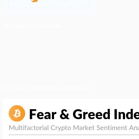
ติดตามเราบน Facebook
สภาวะตลาด (ความกลัว vs ความโลภ)