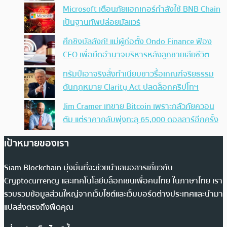
Microsoft เตือนภัยแฮกเกอร์กำลังใช้ BNB Chain
เป็นฐานทัพปล่อยมัลแวร์
ศึกชิงบัลลังก์! แม่ผู้ก่อตั้ง Ondo Finance ฟ้อง
CEO เพื่อยึดอำนาจบริหารหลังลูกชายเสียชีวิต
ทรัมป์เอาจริง สั่งทำเนียบขาวรื้อเกณฑ์จริยธรรม
ดันกฎหมาย Clarity Act ปลดล็อกคริปโทฯ
Jim Cramer เทขาย Bitcoin เพราะกลัวภัยควอน
ตัม แต่ราคากลับพุ่งทะลุ 65,000 ดอลลาร์อีกครั้ง
เป้าหมายของเรา
Siam Blockchain มุ่งมั่นที่จะช่วยนำเสนอสารเกี่ยวกับ
Cryptocurrency และเทคโนโลยีบล็อกเชนเพื่อคนไทย ในภาษาไทย เรา
รวบรวมข้อมูลส่วนใหญ่จากเว็บไซต์และเว็บบอร์ดต่างประเทศและนำมา
แปลส่งตรงถึงฟีดคุณ