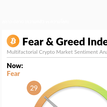
สภาวะตลาด (ความกลัว vs ความโลภ)