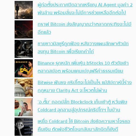
ผู้ก่อตั้งประกาศปิดฉากเหรียญ AI Agent มูลค่า 2
พันล้าน พร้อมลั่นจะไม่มีการช่วยเหลืออีกต่อไป
กราฟ Bitcoin ส่งสัญญาณว่าตลาดกระทิงจะไม่มี
อีกแล้ว
ชายชาวมิสซูรีถูกฟ้อง หลังวางแผนลักพาตัวนัก
ลงทุน Bitcoin เพื่อเรียกค่าไถ่
Binance รุกหนัก เพิ่มหุ้น bStocks 10 ตัวดังเข้า
ตลาดสปอต พร้อมแคมเปญฟรีค่าธรรมเนียม
Bitwise ฟันธง คริปโตจะไม่เป็นไร แม้สัปดาห์นี้ร่าง
กฎหมาย Clarity Act จะโหวตไม่ผ่าน
‘อ.ตั๊ม’ ถอดปลั้ก Blockclock เก็บเข้าตู้ หวั่นพิษ
Coldcard ลุกลามสู่อุปกรณ์คริปโทฯ ในบ้าน
เหยื่อ Coldcard ใช้ Bitcoin ส่งข้อความหาโจรขอ
คืนเงิน ตัดพ้อชีวิตโอนกลับมาสักนิดก็ยังดี