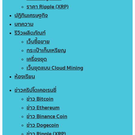
ราคา Ripple (XRP)
ปฏิทินเศรษฐกิจ
บทความ
รีวิวผลิตภัณฑ์
เว็บซื้อขาย
กระเป๋าเก็บเหรียญ
เครื่องขุด
เว็บขุดแบบ Cloud Mining
ห้องเรียน
ข่าวคริปโตเคอเรนซี่
ข่าว Bitcoin
ข่าว Ethereum
ข่าว Binance Coin
ข่าว Dogecoin
ข่าว Ripple (XRP)