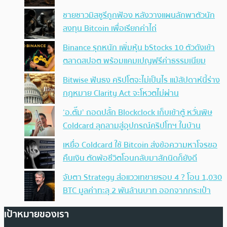
ชายชาวมิสซูรีถูกฟ้อง หลังวางแผนลักพาตัวนัก
ลงทุน Bitcoin เพื่อเรียกค่าไถ่
Binance รุกหนัก เพิ่มหุ้น bStocks 10 ตัวดังเข้า
ตลาดสปอต พร้อมแคมเปญฟรีค่าธรรมเนียม
Bitwise ฟันธง คริปโตจะไม่เป็นไร แม้สัปดาห์นี้ร่าง
กฎหมาย Clarity Act จะโหวตไม่ผ่าน
‘อ.ตั๊ม’ ถอดปลั้ก Blockclock เก็บเข้าตู้ หวั่นพิษ
Coldcard ลุกลามสู่อุปกรณ์คริปโทฯ ในบ้าน
เหยื่อ Coldcard ใช้ Bitcoin ส่งข้อความหาโจรขอ
คืนเงิน ตัดพ้อชีวิตโอนกลับมาสักนิดก็ยังดี
จับตา Strategy ส่อแววเทขายรอบ 4 ? โอน 1,030
BTC มูลค่าทะลุ 2 พันล้านบาท ออกจากกระเป๋า
เป้าหมายของเรา