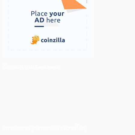
ติดตามเราบน Facebook
สภาวะตลาด (ความกลัว vs ความโลภ)