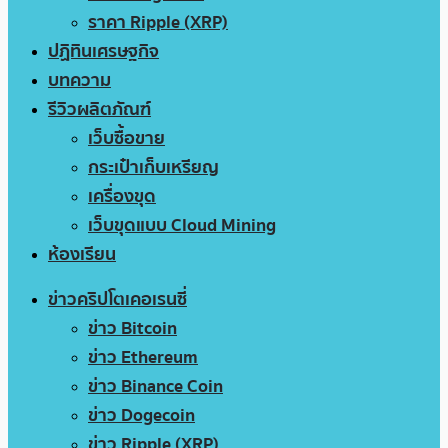
ราคา Ripple (XRP)
ปฏิทินเศรษฐกิจ
บทความ
รีวิวผลิตภัณฑ์
เว็บซื้อขาย
กระเป๋าเก็บเหรียญ
เครื่องขุด
เว็บขุดแบบ Cloud Mining
ห้องเรียน
ข่าวคริปโตเคอเรนซี่
ข่าว Bitcoin
ข่าว Ethereum
ข่าว Binance Coin
ข่าว Dogecoin
ข่าว Ripple (XRP)