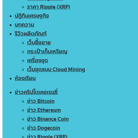
ราคา Ripple (XRP)
ปฏิทินเศรษฐกิจ
บทความ
รีวิวผลิตภัณฑ์
เว็บซื้อขาย
กระเป๋าเก็บเหรียญ
เครื่องขุด
เว็บขุดแบบ Cloud Mining
ห้องเรียน
ข่าวคริปโตเคอเรนซี่
ข่าว Bitcoin
ข่าว Ethereum
ข่าว Binance Coin
ข่าว Dogecoin
ข่าว Ripple (XRP)