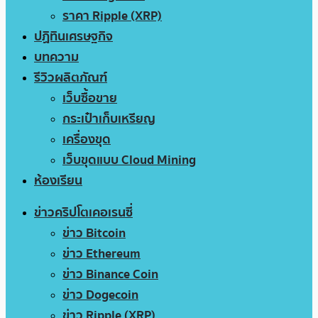
ราคา Ripple (XRP)
ปฏิทินเศรษฐกิจ
บทความ
รีวิวผลิตภัณฑ์
เว็บซื้อขาย
กระเป๋าเก็บเหรียญ
เครื่องขุด
เว็บขุดแบบ Cloud Mining
ห้องเรียน
ข่าวคริปโตเคอเรนซี่
ข่าว Bitcoin
ข่าว Ethereum
ข่าว Binance Coin
ข่าว Dogecoin
ข่าว Ripple (XRP)