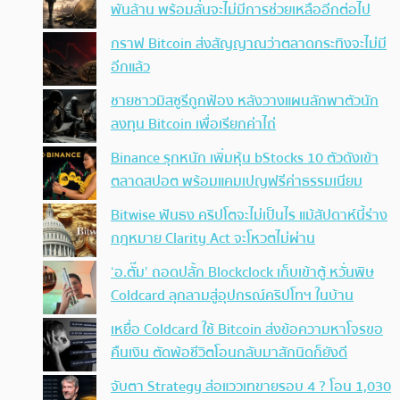
พันล้าน พร้อมลั่นจะไม่มีการช่วยเหลืออีกต่อไป
กราฟ Bitcoin ส่งสัญญาณว่าตลาดกระทิงจะไม่มี
อีกแล้ว
ชายชาวมิสซูรีถูกฟ้อง หลังวางแผนลักพาตัวนัก
ลงทุน Bitcoin เพื่อเรียกค่าไถ่
Binance รุกหนัก เพิ่มหุ้น bStocks 10 ตัวดังเข้า
ตลาดสปอต พร้อมแคมเปญฟรีค่าธรรมเนียม
Bitwise ฟันธง คริปโตจะไม่เป็นไร แม้สัปดาห์นี้ร่าง
กฎหมาย Clarity Act จะโหวตไม่ผ่าน
‘อ.ตั๊ม’ ถอดปลั้ก Blockclock เก็บเข้าตู้ หวั่นพิษ
Coldcard ลุกลามสู่อุปกรณ์คริปโทฯ ในบ้าน
เหยื่อ Coldcard ใช้ Bitcoin ส่งข้อความหาโจรขอ
คืนเงิน ตัดพ้อชีวิตโอนกลับมาสักนิดก็ยังดี
จับตา Strategy ส่อแววเทขายรอบ 4 ? โอน 1,030