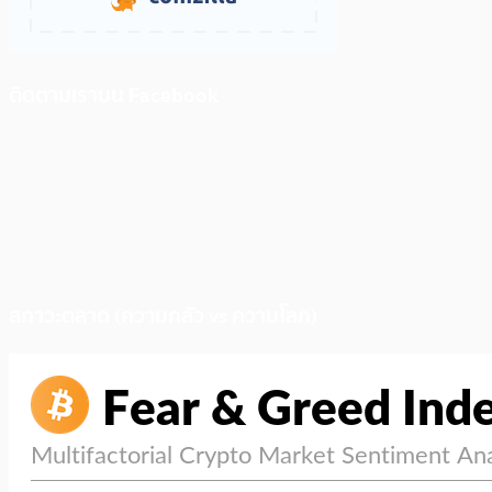
ติดตามเราบน Facebook
สภาวะตลาด (ความกลัว vs ความโลภ)