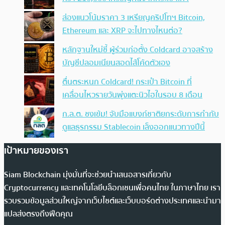
ส่องแนวโน้มราคา 3 เหรียญคริปโทฯ Bitcoin,
Ethereum และ XRP จะไปทางไหนต่อ?
หลักฐานใหม่ชี้ ผู้ร่วมก่อตั้ง Coldcard อาจสร้าง
บัญชีปลอมเนียนสอดไส้โค้ดตัวเอง
ตื่นตระหนก Coldcard! กระเป๋า Bitcoin ที่
เคลื่อนไหวรายวันพุ่งแตะนิวไฮในรอบ 8 เดือน
ก.ล.ต. ชงเข้ม! จับมือแบงก์ชาติยกระดับการกำกับ
ดูแลธุรกรรม Stablecoin เล็งออกแนวทางปีนี้
เป้าหมายของเรา
Siam Blockchain มุ่งมั่นที่จะช่วยนำเสนอสารเกี่ยวกับ
Cryptocurrency และเทคโนโลยีบล็อกเชนเพื่อคนไทย ในภาษาไทย เรา
รวบรวมข้อมูลส่วนใหญ่จากเว็บไซต์และเว็บบอร์ดต่างประเทศและนำมา
แปลส่งตรงถึงฟีดคุณ