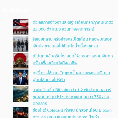
ประเด็นล่าสุด
ตัวเลขการจ้างงานสหรัฐฯ เดือนกรกฎาคมหดตัว
23,000 ตำแหน่ง สวนทางคาดการณ์
รัสเซียทลายเครือข่ายคริปโตเถื่อน หลังพบหลอก
เงินประชาชนส่งไปเป็นท่อน้ำเลี้ยงยูเครน
ญี่ปุ่นคุมเข้มคริปโต เสนอให้ชะลอการถอนเงินทุก
ครั้ง เพื่อสกัดแก๊งมิจฉาชีพ
กูรูชี้ การใช้งาน Crypto ในอนาคตจะราบรื่นจน
ผู้คนใช้อย่างไม่รู้ตัว
วาฬกว้านซื้อ Bitcoin กว่า 1.2 พันล้านดอลลาร์
ขณะที่กองทุน ETF ดึงดูดเงินทุนกว่า 750 ล้าน
ดอลลาร์
ช่องโหว่ Coldcard ทำพิษ นักลงทุนโอน Bitcoin
กว่า 210,000 เหรียญหนีจากกระเป๋าเก่า