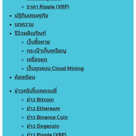
ราคา Ripple (XRP)
ปฏิทินเศรษฐกิจ
บทความ
รีวิวผลิตภัณฑ์
เว็บซื้อขาย
กระเป๋าเก็บเหรียญ
เครื่องขุด
เว็บขุดแบบ Cloud Mining
ห้องเรียน
ข่าวคริปโตเคอเรนซี่
ข่าว Bitcoin
ข่าว Ethereum
ข่าว Binance Coin
ข่าว Dogecoin
ข่าว Ripple (XRP)