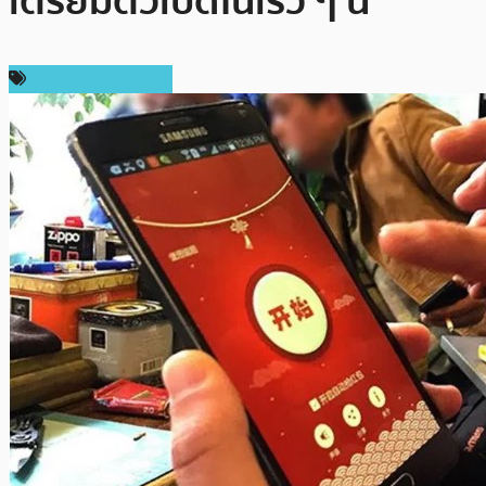
เตรียมตัวเปิดในเร็ว ๆ นี้
ข่าวคริปโตเคอเรนซี่