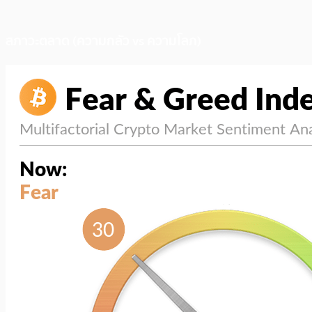
สภาวะตลาด (ความกลัว vs ความโลภ)