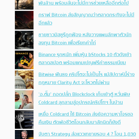
พันล้าน พร้อมลั่นจะไม่มีการช่วยเหลืออีกต่อไป
กราฟ Bitcoin ส่งสัญญาณว่าตลาดกระทิงจะไม่มี
อีกแล้ว
ชายชาวมิสซูรีถูกฟ้อง หลังวางแผนลักพาตัวนัก
ลงทุน Bitcoin เพื่อเรียกค่าไถ่
Binance รุกหนัก เพิ่มหุ้น bStocks 10 ตัวดังเข้า
ตลาดสปอต พร้อมแคมเปญฟรีค่าธรรมเนียม
Bitwise ฟันธง คริปโตจะไม่เป็นไร แม้สัปดาห์นี้ร่าง
กฎหมาย Clarity Act จะโหวตไม่ผ่าน
‘อ.ตั๊ม’ ถอดปลั้ก Blockclock เก็บเข้าตู้ หวั่นพิษ
Coldcard ลุกลามสู่อุปกรณ์คริปโทฯ ในบ้าน
เหยื่อ Coldcard ใช้ Bitcoin ส่งข้อความหาโจรขอ
คืนเงิน ตัดพ้อชีวิตโอนกลับมาสักนิดก็ยังดี
จับตา Strategy ส่อแววเทขายรอบ 4 ? โอน 1,030