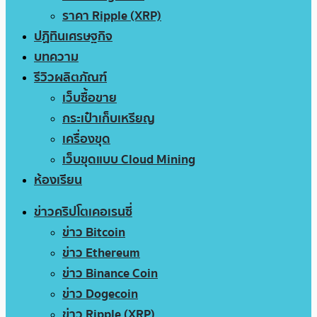
ราคา Ripple (XRP)
ปฏิทินเศรษฐกิจ
บทความ
รีวิวผลิตภัณฑ์
เว็บซื้อขาย
กระเป๋าเก็บเหรียญ
เครื่องขุด
เว็บขุดแบบ Cloud Mining
ห้องเรียน
ข่าวคริปโตเคอเรนซี่
ข่าว Bitcoin
ข่าว Ethereum
ข่าว Binance Coin
ข่าว Dogecoin
ข่าว Ripple (XRP)