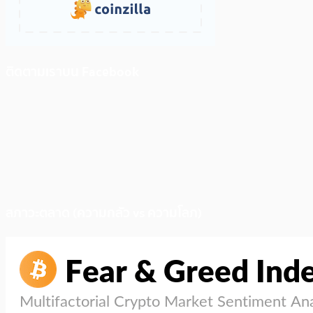
ติดตามเราบน Facebook
สภาวะตลาด (ความกลัว vs ความโลภ)