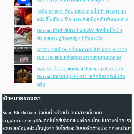
สลัดภาพจำสินทรัพย์เก็งกำไรไร้มูลค่า
‘พิชัย จาวลา’ เตือน Bitcoin จะไม่ทำ New High
แล้ว ชี้ไม่เกิน 5 ปี ราคาร่วงเหลือหลักพันดอลลาร์
Bitcoin เข้าสู่ ‘สัปดาห์เงินเฟ้อ’ ส่องไทม์ไลน์ 3
ตัวเลขเศรษฐกิจสหรัฐฯ ที่ต้องระวัง
อวสานคริปโทฯ เกลื่อนตลาด! โปรเจกต์แห่ปิดตัว
ทะลุ 100 แห่ง หลังแฮ็กระบาด-เงินทุนหดหาย
กลยุทธ์ ‘ถือทน’ แตกพ่าย Empery บริษัทคลัง
Bitcoin เทขาย 1,635 BTC เหลือในพอร์ตไม่ถึง
ครึ่ง
เป้าหมายของเรา
Siam Blockchain มุ่งมั่นที่จะช่วยนำเสนอสารเกี่ยวกับ
Cryptocurrency และเทคโนโลยีบล็อกเชนเพื่อคนไทย ในภาษาไทย เรา
รวบรวมข้อมูลส่วนใหญ่จากเว็บไซต์และเว็บบอร์ดต่างประเทศและนำมา