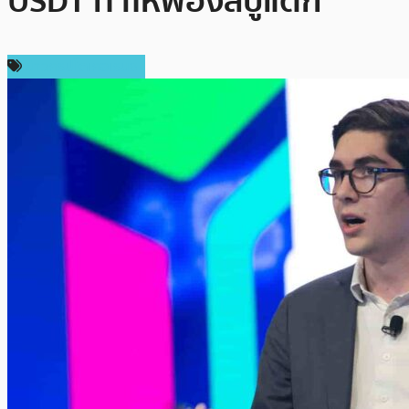
USDT ทำให้ฟองสบู่แตก
ข่าวคริปโตเคอเรนซี่