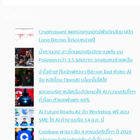
ประเด็นล่าสุด
Cryptoquant เผยกองทุนเฮดจ์ฟันด์กลับมาเปิด
Long Bitcoin ในรอบหลายปี
น้ำตานอง! สาวโดนแฮกเงินจัดงานแต่ง บน
Polygon กว่า 3.5 แสนบาท วอนชุมชนช่วยเหลือ
จำใจย้าย! ทีมนักพัฒนา Bitcoin Red หันซบ AI
จีน หลังโดน OpenAI บล็อกไม่ให้ใช้
แฮกเกอร์เกาหลีเหนืออัปเกรดใช้ AI กวาดคริปโทฯ
ทั่วโลก ตัวเลขพุ่งแตะ 66%
AI Future Ready #2 จัด Workshop ฟรี สอน
SME ใช้ AI ทำงานจริง 14 ส.ค. นี้
Coinbase พาเจาะลึก 4 เทรนด์คริปโทฯ ปี 2026