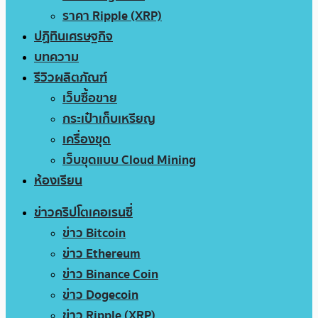
ราคา Ripple (XRP)
ปฏิทินเศรษฐกิจ
บทความ
รีวิวผลิตภัณฑ์
เว็บซื้อขาย
กระเป๋าเก็บเหรียญ
เครื่องขุด
เว็บขุดแบบ Cloud Mining
ห้องเรียน
ข่าวคริปโตเคอเรนซี่
ข่าว Bitcoin
ข่าว Ethereum
ข่าว Binance Coin
ข่าว Dogecoin
ข่าว Ripple (XRP)