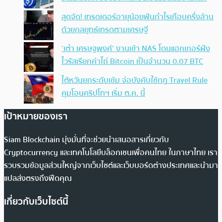
สุดจัด! เทรดเดอร์อายุน้อยฟันกำไรเกือบครึ่งล้าน
ด้วยกลยุทธ์เทรดตามเศรษฐี
‘เต๋า เศรษฐพงศ์’ งานเข้า NAS โดนแฮกเกอร์ฝัง
ไวรัสเรียกค่าไถ่ Bitcoin เป็นจำนวน 0.07 BTC
ไต้หวันยกระดับเข้ม จ่อบังคับใช้กฏ Travel Rule
คุมโอนคริปโทฯ เริ่ม ต.ค. นี้
เป้าหมายของเรา
Siam Blockchain มุ่งมั่นที่จะช่วยนำเสนอสารเกี่ยวกับ
Cryptocurrency และเทคโนโลยีบล็อกเชนเพื่อคนไทย ในภาษาไทย เรา
รวบรวมข้อมูลส่วนใหญ่จากเว็บไซต์และเว็บบอร์ดต่างประเทศและนำมา
แปลส่งตรงถึงฟีดคุณ
เกี่ยวกับเว็บไซต์นี้