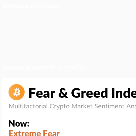
ติดตามเราบน Facebook
สภาวะตลาด (ความกลัว vs ความโลภ)