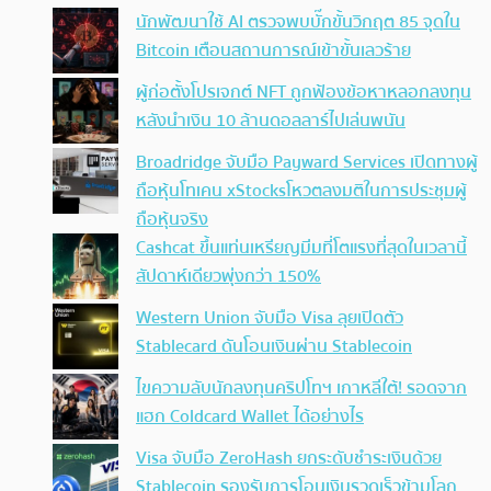
นักพัฒนาใช้ AI ตรวจพบบั๊กขั้นวิกฤต 85 จุดใน
Bitcoin เตือนสถานการณ์เข้าขั้นเลวร้าย
ผู้ก่อตั้งโปรเจกต์ NFT ถูกฟ้องข้อหาหลอกลงทุน
หลังนำเงิน 10 ล้านดอลลาร์ไปเล่นพนัน
Broadridge จับมือ Payward Services เปิดทางผู้
ถือหุ้นโทเคน xStocksโหวตลงมติในการประชุมผู้
ถือหุ้นจริง
Cashcat ขึ้นแท่นเหรียญมีมที่โตแรงที่สุดในเวลานี้
สัปดาห์เดียวพุ่งกว่า 150%
Western Union จับมือ Visa ลุยเปิดตัว
Stablecard ดันโอนเงินผ่าน Stablecoin
ไขความลับนักลงทุนคริปโทฯ เกาหลีใต้! รอดจาก
แฮก Coldcard Wallet ได้อย่างไร
Visa จับมือ ZeroHash ยกระดับชำระเงินด้วย
Stablecoin รองรับการโอนเงินรวดเร็วข้ามโลก