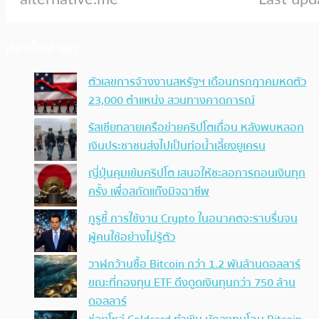
ประเด็นล่าสุด
ตัวเลขการจ้างงานสหรัฐฯ เดือนกรกฎาคมหดตัว
23,000 ตำแหน่ง สวนทางคาดการณ์
รัสเซียทลายเครือข่ายคริปโตเถื่อน หลังพบหลอก
เงินประชาชนส่งไปเป็นท่อน้ำเลี้ยงยูเครน
ญี่ปุ่นคุมเข้มคริปโต เสนอให้ชะลอการถอนเงินทุก
ครั้ง เพื่อสกัดแก๊งมิจฉาชีพ
กูรูชี้ การใช้งาน Crypto ในอนาคตจะราบรื่นจน
ผู้คนใช้อย่างไม่รู้ตัว
วาฬกว้านซื้อ Bitcoin กว่า 1.2 พันล้านดอลลาร์
ขณะที่กองทุน ETF ดึงดูดเงินทุนกว่า 750 ล้าน
ดอลลาร์