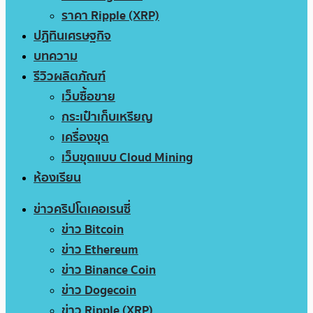
ราคา Ripple (XRP)
ปฏิทินเศรษฐกิจ
บทความ
รีวิวผลิตภัณฑ์
เว็บซื้อขาย
กระเป๋าเก็บเหรียญ
เครื่องขุด
เว็บขุดแบบ Cloud Mining
ห้องเรียน
ข่าวคริปโตเคอเรนซี่
ข่าว Bitcoin
ข่าว Ethereum
ข่าว Binance Coin
ข่าว Dogecoin
ข่าว Ripple (XRP)