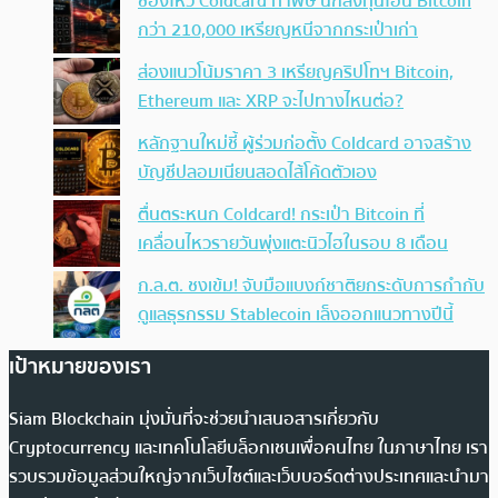
ช่องโหว่ Coldcard ทำพิษ นักลงทุนโอน Bitcoin
กว่า 210,000 เหรียญหนีจากกระเป๋าเก่า
ส่องแนวโน้มราคา 3 เหรียญคริปโทฯ Bitcoin,
Ethereum และ XRP จะไปทางไหนต่อ?
หลักฐานใหม่ชี้ ผู้ร่วมก่อตั้ง Coldcard อาจสร้าง
บัญชีปลอมเนียนสอดไส้โค้ดตัวเอง
ตื่นตระหนก Coldcard! กระเป๋า Bitcoin ที่
เคลื่อนไหวรายวันพุ่งแตะนิวไฮในรอบ 8 เดือน
ก.ล.ต. ชงเข้ม! จับมือแบงก์ชาติยกระดับการกำกับ
ดูแลธุรกรรม Stablecoin เล็งออกแนวทางปีนี้
เป้าหมายของเรา
Siam Blockchain มุ่งมั่นที่จะช่วยนำเสนอสารเกี่ยวกับ
Cryptocurrency และเทคโนโลยีบล็อกเชนเพื่อคนไทย ในภาษาไทย เรา
รวบรวมข้อมูลส่วนใหญ่จากเว็บไซต์และเว็บบอร์ดต่างประเทศและนำมา