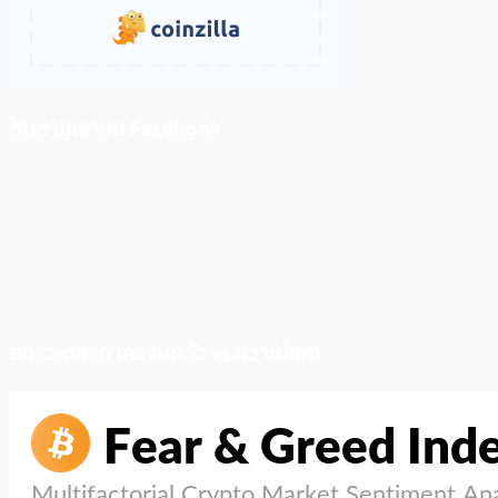
ติดตามเราบน Facebook
สภาวะตลาด (ความกลัว vs ความโลภ)