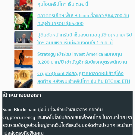
คุมโอนคริปโทฯ เริ่ม ต.ค. นี้
ตลาดคริปโทฯ ฟื้น! Bitcoin ยื้อแถว $64,700 ลุ้น
ทะลุผ่านกรอบ $65,000
ปูตินตัดหน้าทรัมป์ เซ็นลงนามอนุมัติกฎหมายคริป
โทฯ ฉบับแรก เริ่มมีผลบังคับใช้ 1 ก.ย. นี้
Strategy เข้าร่วม Invest America สมทบทุน
8,200 บาท/ปี เข้าบัญชีทรัมป์แจกบุตรพนักงาน
CryptoQuant ส่งสัญญาณตลาดหมีเข้าสู่โค้ง
สุดท้าย หลังพบเจ้าคริปโทฯ ซุ่มเก็บ BTC และ ETH
เป้าหมายของเรา
Siam Blockchain มุ่งมั่นที่จะช่วยนำเสนอสารเกี่ยวกับ
Cryptocurrency และเทคโนโลยีบล็อกเชนเพื่อคนไทย ในภาษาไทย เรา
รวบรวมข้อมูลส่วนใหญ่จากเว็บไซต์และเว็บบอร์ดต่างประเทศและนำมา
แปลส่งตรงถึงฟีดคุณ