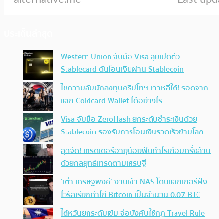
ประเด็นล่าสุด
Western Union จับมือ Visa ลุยเปิดตัว
Stablecard ดันโอนเงินผ่าน Stablecoin
ไขความลับนักลงทุนคริปโทฯ เกาหลีใต้! รอดจาก
แฮก Coldcard Wallet ได้อย่างไร
Visa จับมือ ZeroHash ยกระดับชำระเงินด้วย
Stablecoin รองรับการโอนเงินรวดเร็วข้ามโลก
สุดจัด! เทรดเดอร์อายุน้อยฟันกำไรเกือบครึ่งล้าน
ด้วยกลยุทธ์เทรดตามเศรษฐี
‘เต๋า เศรษฐพงศ์’ งานเข้า NAS โดนแฮกเกอร์ฝัง
ไวรัสเรียกค่าไถ่ Bitcoin เป็นจำนวน 0.07 BTC
ไต้หวันยกระดับเข้ม จ่อบังคับใช้กฏ Travel Rule