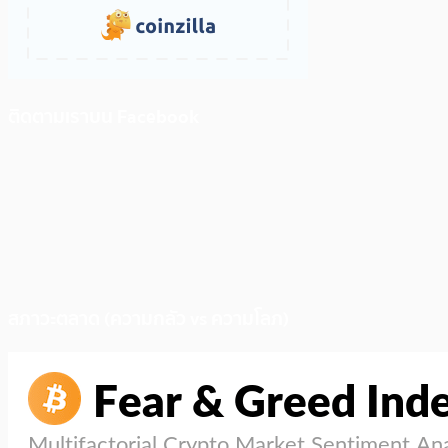
ติดตามเราบน Facebook
สภาวะตลาด (ความกลัว vs ความโลภ)