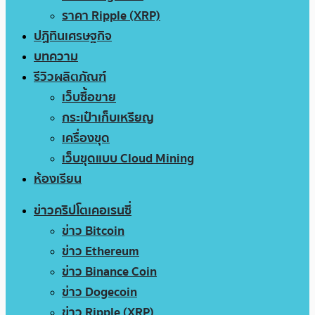
ราคา Ripple (XRP)
ปฏิทินเศรษฐกิจ
บทความ
รีวิวผลิตภัณฑ์
เว็บซื้อขาย
กระเป๋าเก็บเหรียญ
เครื่องขุด
เว็บขุดแบบ Cloud Mining
ห้องเรียน
ข่าวคริปโตเคอเรนซี่
ข่าว Bitcoin
ข่าว Ethereum
ข่าว Binance Coin
ข่าว Dogecoin
ข่าว Ripple (XRP)