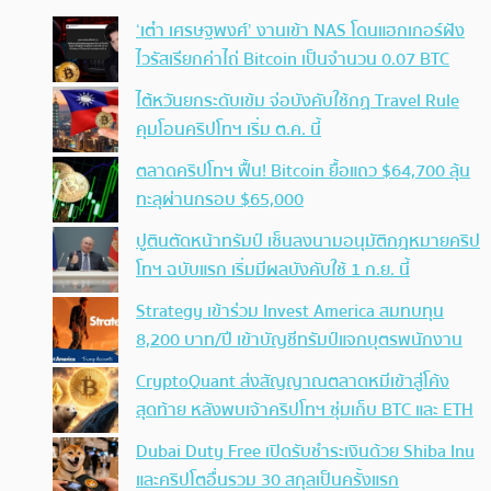
‘เต๋า เศรษฐพงศ์’ งานเข้า NAS โดนแฮกเกอร์ฝัง
ไวรัสเรียกค่าไถ่ Bitcoin เป็นจำนวน 0.07 BTC
ไต้หวันยกระดับเข้ม จ่อบังคับใช้กฏ Travel Rule
คุมโอนคริปโทฯ เริ่ม ต.ค. นี้
ตลาดคริปโทฯ ฟื้น! Bitcoin ยื้อแถว $64,700 ลุ้น
ทะลุผ่านกรอบ $65,000
ปูตินตัดหน้าทรัมป์ เซ็นลงนามอนุมัติกฎหมายคริป
โทฯ ฉบับแรก เริ่มมีผลบังคับใช้ 1 ก.ย. นี้
Strategy เข้าร่วม Invest America สมทบทุน
8,200 บาท/ปี เข้าบัญชีทรัมป์แจกบุตรพนักงาน
CryptoQuant ส่งสัญญาณตลาดหมีเข้าสู่โค้ง
สุดท้าย หลังพบเจ้าคริปโทฯ ซุ่มเก็บ BTC และ ETH
Dubai Duty Free เปิดรับชำระเงินด้วย Shiba Inu
และคริปโตอื่นรวม 30 สกุลเป็นครั้งแรก