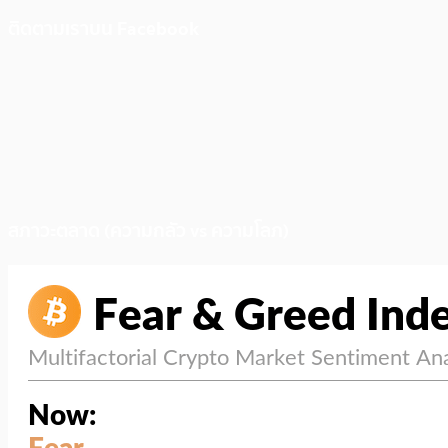
ติดตามเราบน Facebook
สภาวะตลาด (ความกลัว vs ความโลภ)