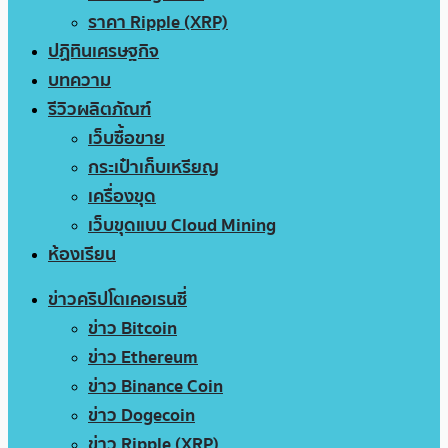
ราคา Ripple (XRP)
ปฏิทินเศรษฐกิจ
บทความ
รีวิวผลิตภัณฑ์
เว็บซื้อขาย
กระเป๋าเก็บเหรียญ
เครื่องขุด
เว็บขุดแบบ Cloud Mining
ห้องเรียน
ข่าวคริปโตเคอเรนซี่
ข่าว Bitcoin
ข่าว Ethereum
ข่าว Binance Coin
ข่าว Dogecoin
ข่าว Ripple (XRP)