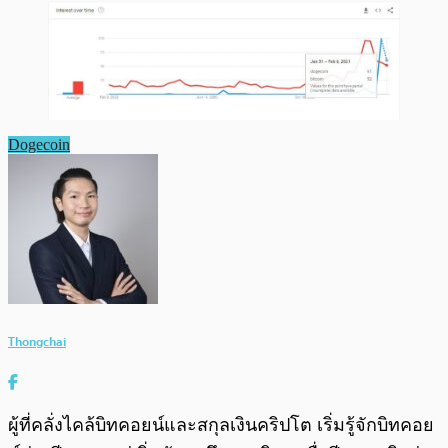
Dogecoin
Thongchai
ผู้ที่คลั่งไคล้บิทคอยน์และสกุลเงินคริปโต เริ่มรู้จักบิทคอย