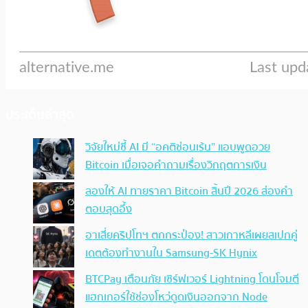
ประเด็นล่าสุด
วิจัยใหม่ชี้ AI มี “อคติซ่อนเร้น” แอบพูดอวย
Bitcoin เมื่อเจอคำถามเรื่องวิกฤตการเงิน
ลองให้ AI ทายราคา Bitcoin สิ้นปี 2026 ส่องคำ
ตอบสุดอึ้ง
อาเสี่ยคริปโทฯ ตกกระป๋อง! สาวเกาหลีเผยสเปกคู่
เดตต้องทำงานใน Samsung-SK Hynix
BTCPay เตือนภัย เซิร์ฟเวอร์ Lightning โดนโจมตี
แฮกเกอร์ใช้ช่องโหว่ดูดเงินออกจาก Node