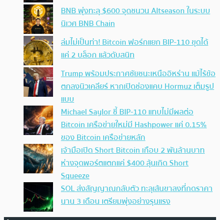
BNB พุ่งทะลุ $600 จุดชนวน Altseason ในระบบ
นิเวศ BNB Chain
ล่มไม่เป็นท่า! Bitcoin ฟอร์กแยก BIP-110 ขุดได้
แค่ 2 บล็อก แล้วดับสนิท
Trump พร้อมประกาศชัยชนะเหนืออิหร่าน แม้ไร้ข้อ
ตกลงนิวเคลียร์ หากเปิดช่องแคบ Hormuz เต็มรูป
แบบ
Michael Saylor ชี้ BIP-110 แทบไม่มีผลต่อ
Bitcoin เครือข่ายใหม่มี Hashpower แค่ 0.15%
ของ Bitcoin เครือข่ายหลัก
เจ้ามือเปิด Short Bitcoin เกือบ 2 พันล้านบาท
ห่างจุดพอร์ตแตกแค่ $400 ลุ้นเกิด Short
Squeeze
SOL ส่งสัญญาณกลับตัว ทะลุเส้นขาลงที่กดราคา
นาน 3 เดือน เตรียมพุ่งอย่างรุนแรง