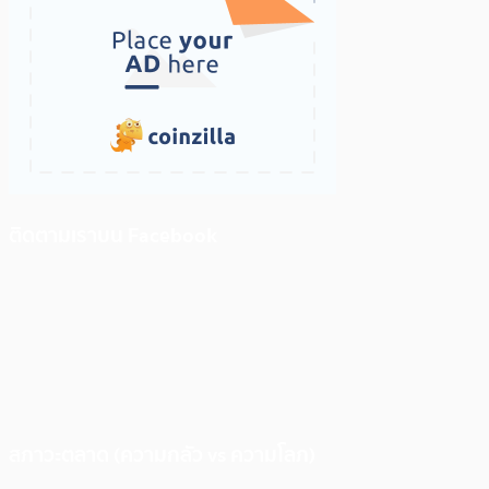
ติดตามเราบน Facebook
สภาวะตลาด (ความกลัว vs ความโลภ)