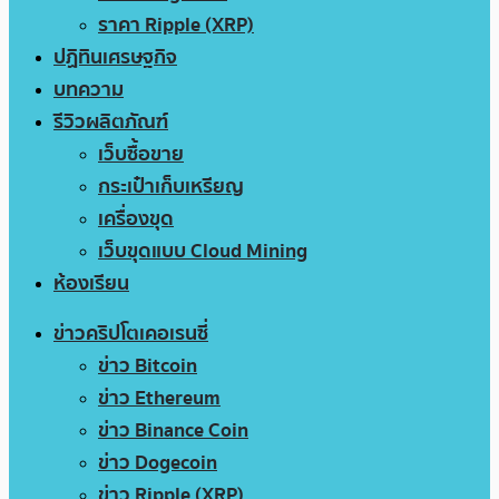
ราคา Ripple (XRP)
ปฏิทินเศรษฐกิจ
บทความ
รีวิวผลิตภัณฑ์
เว็บซื้อขาย
กระเป๋าเก็บเหรียญ
เครื่องขุด
เว็บขุดแบบ Cloud Mining
ห้องเรียน
ข่าวคริปโตเคอเรนซี่
ข่าว Bitcoin
ข่าว Ethereum
ข่าว Binance Coin
ข่าว Dogecoin
ข่าว Ripple (XRP)