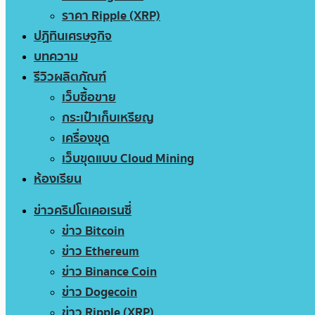
ราคา Ripple (XRP)
ปฏิทินเศรษฐกิจ
บทความ
รีวิวผลิตภัณฑ์
เว็บซื้อขาย
กระเป๋าเก็บเหรียญ
เครื่องขุด
เว็บขุดแบบ Cloud Mining
ห้องเรียน
ข่าวคริปโตเคอเรนซี่
ข่าว Bitcoin
ข่าว Ethereum
ข่าว Binance Coin
ข่าว Dogecoin
ข่าว Ripple (XRP)