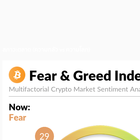
สภาวะตลาด (ความกลัว vs ความโลภ)