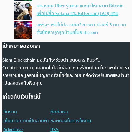
นักลงทุน Uber รุ่นแรก แนะนำให้เทขาย Bitcoin
เพื่อไปซื้อ Solana และ Bittensor (TAO) แทน
สหรัฐฯ เริ่มไม่ปลอดภัย? ชายชาวมิสซูรี 3 คน ถูก
ตั้งข้อหาบุกรุกบ้านขโมย Bitcoin
เป้าหมายของเรา
Siam Blockchain มุ่งมั่นที่จะช่วยนำเสนอสารเกี่ยวกับ
Cryptocurrency และเทคโนโลยีบล็อกเชนเพื่อคนไทย ในภาษาไทย เรา
รวบรวมข้อมูลส่วนใหญ่จากเว็บไซต์และเว็บบอร์ดต่างประเทศและนำมา
แปลส่งตรงถึงฟีดคุณ
เกี่ยวกับเว็บไซต์นี้
ทีมงาน
ติดต่อเรา
นโยบายความเป็นส่วนตัว
ข้อตกลงในการใช้งาน
Advertise
RSS