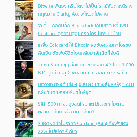
Bitwise ฟันธง คริปโตจะไม่เป็นไร แม้สัปดาห์นี้ร่าง
กฎหมาย Clarity Act จะโหวตไม่ผ่าน
‘อ.ตั๊ม’ ถอดปลั้ก Blockclock เก็บเข้าตู้ หวั่นพิษ
Coldcard ลุกลามสู่อุปกรณ์คริปโทฯ ในบ้าน
เหยื่อ Coldcard ใช้ Bitcoin ส่งข้อความหาโจรขอ
คืนเงิน ตัดพ้อชีวิตโอนกลับมาสักนิดก็ยังดี
จับตา Strategy ส่อแววเทขายรอบ 4 ? โอน 1,030
BTC มูลค่าทะลุ 2 พันล้านบาท ออกจากกระเป๋า
Bitcoin ทรงตัว $64,000 สวนทางหุ้นสหรัฐฯ ATH
หลังข้อตกลงฮอร์มุซใกล้ยุติ
S&P 500 ทำจุดสูงสุดใหม่ แต่ Bitcoin ไม่ตาม
ตลาดเปลี่ยน หรือ คนเปลี่ยน?
3 เหตุผลทำไมราคา Cardano (Ada) ถึงพุ่งแรง
22% ในสัปดาห์เดียว