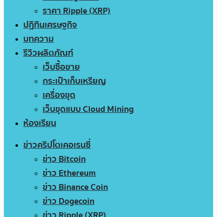
ราคา Ripple (XRP)
ปฏิทินเศรษฐกิจ
บทความ
รีวิวผลิตภัณฑ์
เว็บซื้อขาย
กระเป๋าเก็บเหรียญ
เครื่องขุด
เว็บขุดแบบ Cloud Mining
ห้องเรียน
ข่าวคริปโตเคอเรนซี่
ข่าว Bitcoin
ข่าว Ethereum
ข่าว Binance Coin
ข่าว Dogecoin
ข่าว Ripple (XRP)