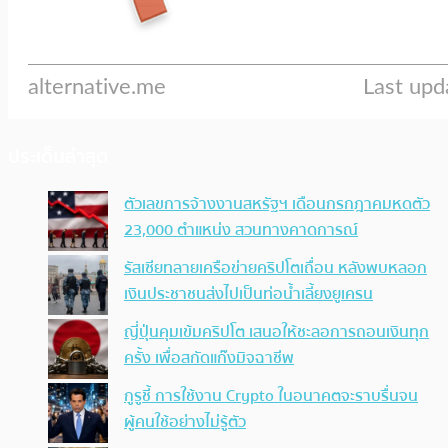
ประเด็นล่าสุด
ตัวเลขการจ้างงานสหรัฐฯ เดือนกรกฎาคมหดตัว
23,000 ตำแหน่ง สวนทางคาดการณ์
รัสเซียทลายเครือข่ายคริปโตเถื่อน หลังพบหลอก
เงินประชาชนส่งไปเป็นท่อน้ำเลี้ยงยูเครน
ญี่ปุ่นคุมเข้มคริปโต เสนอให้ชะลอการถอนเงินทุก
ครั้ง เพื่อสกัดแก๊งมิจฉาชีพ
กูรูชี้ การใช้งาน Crypto ในอนาคตจะราบรื่นจน
ผู้คนใช้อย่างไม่รู้ตัว