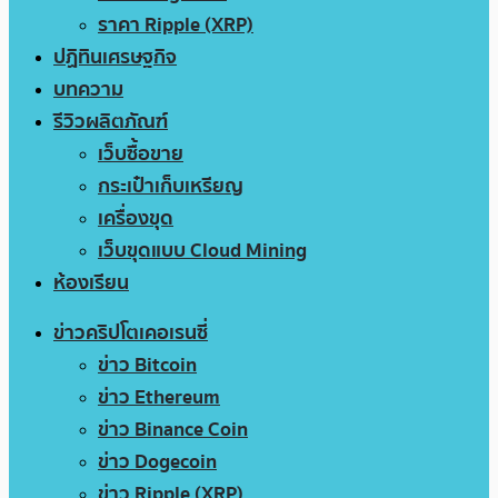
ราคา Ripple (XRP)
ปฏิทินเศรษฐกิจ
บทความ
รีวิวผลิตภัณฑ์
เว็บซื้อขาย
กระเป๋าเก็บเหรียญ
เครื่องขุด
เว็บขุดแบบ Cloud Mining
ห้องเรียน
ข่าวคริปโตเคอเรนซี่
ข่าว Bitcoin
ข่าว Ethereum
ข่าว Binance Coin
ข่าว Dogecoin
ข่าว Ripple (XRP)