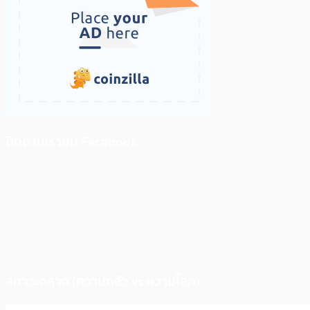
ติดตามเราบน Facebook
สภาวะตลาด (ความกลัว vs ความโลภ)