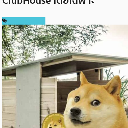
ClubHouse โดยเฉพาะ
ข่าวคริปโตเคอเรนซี่