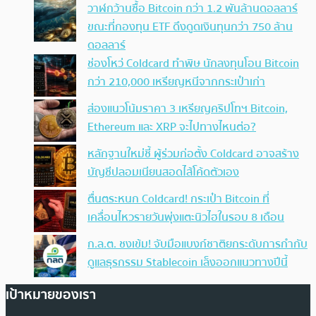
วาฬกว้านซื้อ Bitcoin กว่า 1.2 พันล้านดอลลาร์
ขณะที่กองทุน ETF ดึงดูดเงินทุนกว่า 750 ล้าน
ดอลลาร์
ช่องโหว่ Coldcard ทำพิษ นักลงทุนโอน Bitcoin
กว่า 210,000 เหรียญหนีจากกระเป๋าเก่า
ส่องแนวโน้มราคา 3 เหรียญคริปโทฯ Bitcoin,
Ethereum และ XRP จะไปทางไหนต่อ?
หลักฐานใหม่ชี้ ผู้ร่วมก่อตั้ง Coldcard อาจสร้าง
บัญชีปลอมเนียนสอดไส้โค้ดตัวเอง
ตื่นตระหนก Coldcard! กระเป๋า Bitcoin ที่
เคลื่อนไหวรายวันพุ่งแตะนิวไฮในรอบ 8 เดือน
ก.ล.ต. ชงเข้ม! จับมือแบงก์ชาติยกระดับการกำกับ
ดูแลธุรกรรม Stablecoin เล็งออกแนวทางปีนี้
เป้าหมายของเรา