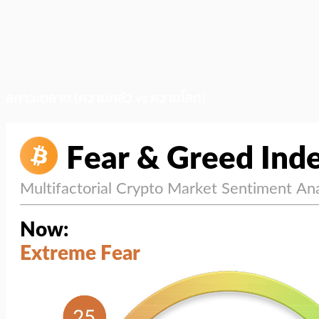
สภาวะตลาด (ความกลัว vs ความโลภ)