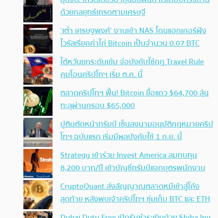
ด้วยกลยุทธ์เทรดตามเศรษฐี
‘เต๋า เศรษฐพงศ์’ งานเข้า NAS โดนแฮกเกอร์ฝัง
ไวรัสเรียกค่าไถ่ Bitcoin เป็นจำนวน 0.07 BTC
ไต้หวันยกระดับเข้ม จ่อบังคับใช้กฏ Travel Rule
คุมโอนคริปโทฯ เริ่ม ต.ค. นี้
ตลาดคริปโทฯ ฟื้น! Bitcoin ยื้อแถว $64,700 ลุ้น
ทะลุผ่านกรอบ $65,000
ปูตินตัดหน้าทรัมป์ เซ็นลงนามอนุมัติกฎหมายคริป
โทฯ ฉบับแรก เริ่มมีผลบังคับใช้ 1 ก.ย. นี้
Strategy เข้าร่วม Invest America สมทบทุน
8,200 บาท/ปี เข้าบัญชีทรัมป์แจกบุตรพนักงาน
CryptoQuant ส่งสัญญาณตลาดหมีเข้าสู่โค้ง
สุดท้าย หลังพบเจ้าคริปโทฯ ซุ่มเก็บ BTC และ ETH
Dubai Duty Free เปิดรับชำระเงินด้วย Shiba Inu