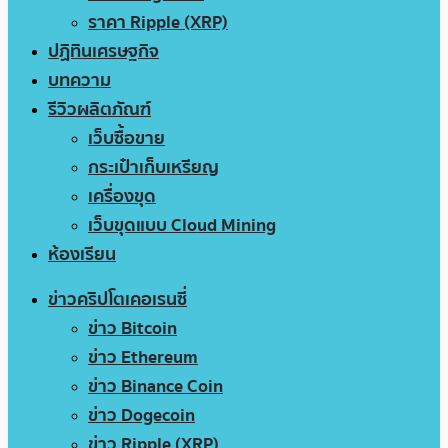
ราคา Ripple (XRP)
ปฏิทินเศรษฐกิจ
บทความ
รีวิวผลิตภัณฑ์
เว็บซื้อขาย
กระเป๋าเก็บเหรียญ
เครื่องขุด
เว็บขุดแบบ Cloud Mining
ห้องเรียน
ข่าวคริปโตเคอเรนซี่
ข่าว Bitcoin
ข่าว Ethereum
ข่าว Binance Coin
ข่าว Dogecoin
ข่าว Ripple (XRP)