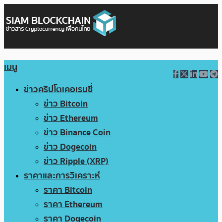
เมนู
ข่าวคริปโตเคอเรนซี่
ข่าว Bitcoin
ข่าว Ethereum
ข่าว Binance Coin
ข่าว Dogecoin
ข่าว Ripple (XRP)
ราคาและการวิเคราะห์
ราคา Bitcoin
ราคา Ethereum
ราคา Dogecoin