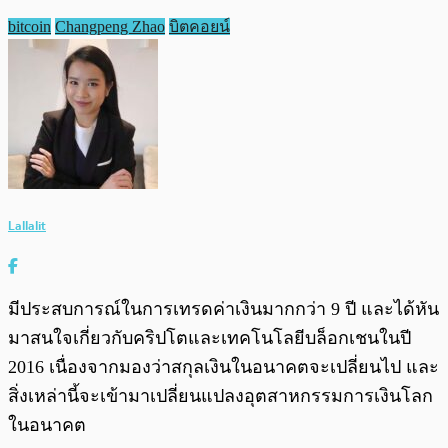
bitcoin
Changpeng Zhao
บิตคอยน์
Lallalit
มีประสบการณ์ในการเทรดค่าเงินมากกว่า 9 ปี และได้หัน
มาสนใจเกี่ยวกับคริปโตและเทคโนโลยีบล็อกเชนในปี
2016 เนื่องจากมองว่าสกุลเงินในอนาคตจะเปลี่ยนไป และ
สิ่งเหล่านี้จะเข้ามาเปลี่ยนแปลงอุตสาหกรรมการเงินโลก
ในอนาคต