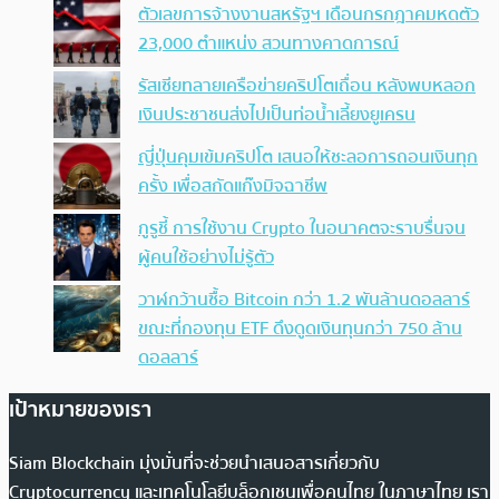
ตัวเลขการจ้างงานสหรัฐฯ เดือนกรกฎาคมหดตัว
23,000 ตำแหน่ง สวนทางคาดการณ์
รัสเซียทลายเครือข่ายคริปโตเถื่อน หลังพบหลอก
เงินประชาชนส่งไปเป็นท่อน้ำเลี้ยงยูเครน
ญี่ปุ่นคุมเข้มคริปโต เสนอให้ชะลอการถอนเงินทุก
ครั้ง เพื่อสกัดแก๊งมิจฉาชีพ
กูรูชี้ การใช้งาน Crypto ในอนาคตจะราบรื่นจน
ผู้คนใช้อย่างไม่รู้ตัว
วาฬกว้านซื้อ Bitcoin กว่า 1.2 พันล้านดอลลาร์
ขณะที่กองทุน ETF ดึงดูดเงินทุนกว่า 750 ล้าน
ดอลลาร์
เป้าหมายของเรา
Siam Blockchain มุ่งมั่นที่จะช่วยนำเสนอสารเกี่ยวกับ
Cryptocurrency และเทคโนโลยีบล็อกเชนเพื่อคนไทย ในภาษาไทย เรา