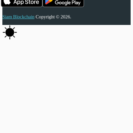
Siam Blockchain
Copyright © 2026.