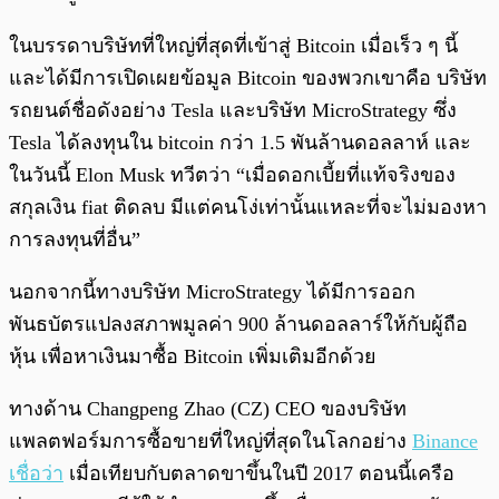
ในบรรดาบริษัทที่ใหญ่ที่สุดที่เข้าสู่ Bitcoin เมื่อเร็ว ๆ นี้
และได้มีการเปิดเผยข้อมูล Bitcoin ของพวกเขาคือ บริษัท
รถยนต์ชื่อดังอย่าง Tesla และบริษัท MicroStrategy ซึ่ง
Tesla ได้ลงทุนใน bitcoin กว่า 1.5 พันล้านดอลลาห์ และ
ในวันนี้ Elon Musk ทวีตว่า “เมื่อดอกเบี้ยที่แท้จริงของ
สกุลเงิน fiat ติดลบ มีแต่คนโง่เท่านั้นแหละที่จะไม่มองหา
การลงทุนที่อื่น”
นอกจากนี้ทางบริษัท MicroStrategy ได้มีการออก
พันธบัตรแปลงสภาพมูลค่า 900 ล้านดอลลาร์ให้กับผู้ถือ
หุ้น เพื่อหาเงินมาซื้อ Bitcoin เพิ่มเติมอีกด้วย
ทางด้าน Changpeng Zhao (CZ) CEO ของบริษัท
แพลตฟอร์มการซื้อขายที่ใหญ่ที่สุดในโลกอย่าง
Binance
เชื่อว่า
เมื่อเทียบกับตลาดขาขึ้นในปี 2017 ตอนนี้เครือ