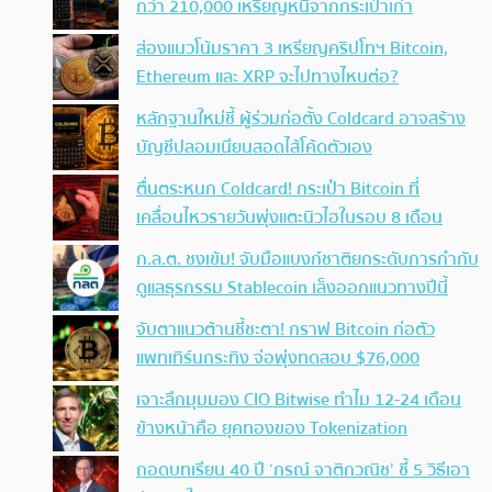
กว่า 210,000 เหรียญหนีจากกระเป๋าเก่า
ส่องแนวโน้มราคา 3 เหรียญคริปโทฯ Bitcoin,
Ethereum และ XRP จะไปทางไหนต่อ?
หลักฐานใหม่ชี้ ผู้ร่วมก่อตั้ง Coldcard อาจสร้าง
บัญชีปลอมเนียนสอดไส้โค้ดตัวเอง
ตื่นตระหนก Coldcard! กระเป๋า Bitcoin ที่
เคลื่อนไหวรายวันพุ่งแตะนิวไฮในรอบ 8 เดือน
ก.ล.ต. ชงเข้ม! จับมือแบงก์ชาติยกระดับการกำกับ
ดูแลธุรกรรม Stablecoin เล็งออกแนวทางปีนี้
จับตาแนวต้านชี้ชะตา! กราฟ Bitcoin ก่อตัว
แพทเทิร์นกระทิง จ่อพุ่งทดสอบ $76,000
เจาะลึกมุมมอง CIO Bitwise ทำไม 12-24 เดือน
ข้างหน้าคือ ยุคทองของ Tokenization
ถอดบทเรียน 40 ปี ‘กรณ์ จาติกวณิช’ ชี้ 5 วิธีเอา