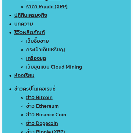
ราคา Ripple (XRP)
ปฏิทินเศรษฐกิจ
บทความ
รีวิวผลิตภัณฑ์
เว็บซื้อขาย
กระเป๋าเก็บเหรียญ
เครื่องขุด
เว็บขุดแบบ Cloud Mining
ห้องเรียน
ข่าวคริปโตเคอเรนซี่
ข่าว Bitcoin
ข่าว Ethereum
ข่าว Binance Coin
ข่าว Dogecoin
ข่าว Ripple (XRP)