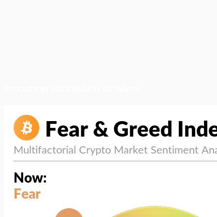
สภาวะตลาด (ความกลัว vs ความโลภ)