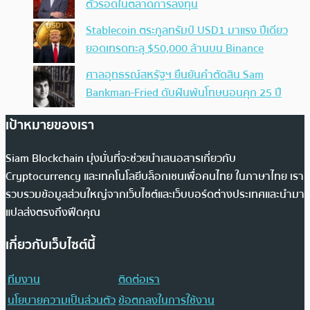
ตัวรอดในตลาดการลงทุน
Stablecoin ตระกูลทรัมป์ USD1 มาแรง ปีเดียว
ยอดเทรดทะลุ $50,000 ล้านบน Binance
ศาลอุทธรณ์สหรัฐฯ ยืนยันคำตัดสิน Sam
Bankman-Fried ดับฝันพ้นโทษนอนคุก 25 ปี
เป้าหมายของเรา
Siam Blockchain มุ่งมั่นที่จะช่วยนำเสนอสารเกี่ยวกับ
Cryptocurrency และเทคโนโลยีบล็อกเชนเพื่อคนไทย ในภาษาไทย เรา
รวบรวมข้อมูลส่วนใหญ่จากเว็บไซต์และเว็บบอร์ดต่างประเทศและนำมา
แปลส่งตรงถึงฟีดคุณ
เกี่ยวกับเว็บไซต์นี้
ทีมงาน
ติดต่อเรา
นโยบายความเป็นส่วนตัว
ข้อตกลงในการใช้งาน