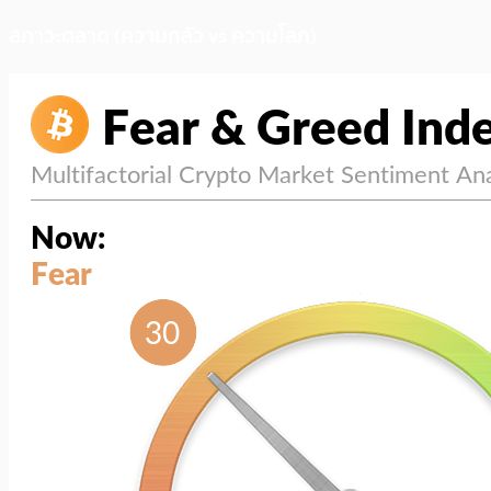
สภาวะตลาด (ความกลัว vs ความโลภ)