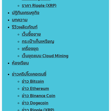
ราคา Ripple (XRP)
ปฏิทินเศรษฐกิจ
บทความ
รีวิวผลิตภัณฑ์
เว็บซื้อขาย
กระเป๋าเก็บเหรียญ
เครื่องขุด
เว็บขุดแบบ Cloud Mining
ห้องเรียน
ข่าวคริปโตเคอเรนซี่
ข่าว Bitcoin
ข่าว Ethereum
ข่าว Binance Coin
ข่าว Dogecoin
ข่าว Ripple (XRP)