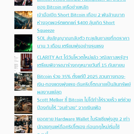
ของ Bitcoin เครือข่ายหลัก
เจ้ามือเปิด Short Bitcoin เกือบ 2 พันล้านบาท
ห่างจุดพอร์ตแตกแค่ $400 ลุ้นเกิด Short
Squeeze
SOL ส่งสัญญาณกลับตัว ทะลุเส้นขาลงที่กดราคา
นาน 3 เดือน เตรียมพุ่งอย่างรุนแรง
CLARITY Act ได้วันโหวตใหม่แล้ว วุฒิสภาสหรัฐฯ
เตรียมพิจารณาร่างกฎหมายวันที่ 15 กันยายน
Bitcoin ร่วง 35% ตั้งแต่ปี 2025 สวนทางทอง-
เงิน-ทองแดงพุ่งแรง ดันคริปโตกลายเป็นสินทรัพย์
ผลงานแย่สุด
Scott Melker ชี้ Bitcoin ไม่ได้ทำให้รวยเร็ว แต่ช่วย
ป้องกันให้ “จนช้าลง” จากเงินเฟ้อ
ยอดขาย Hardware Wallet ในรัสเซียพุ่งสูง 2 เท่า
นักลงทุนแห่ถือคริปโตเอง ก่อนกฎใหม่เริ่มใช้